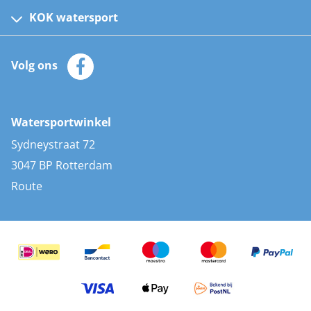
Kinder reddingsvesten
KOK watersport
Watersportwinkel
Automatische reddingsvesten
Klantenservice
Zeilkleding
Volg ons
Merken
Zonnepanelen
Bootaccessoires
Bootlakken
Vacatures
AIS transponders
Watersportwinkel
Advies & uitleg
Stootwillen en fenders
Sydneystraat 72
Bootkussens
3047 BP Rotterdam
Zwemtrappen
Route
Navigatieverlichting