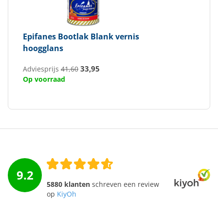
Epifanes
Bootlak Blank vernis
hoogglans
33,95
Adviesprijs
41,60
Op voorraad
9.2
5880 klanten
schreven een review
op
KiyOh