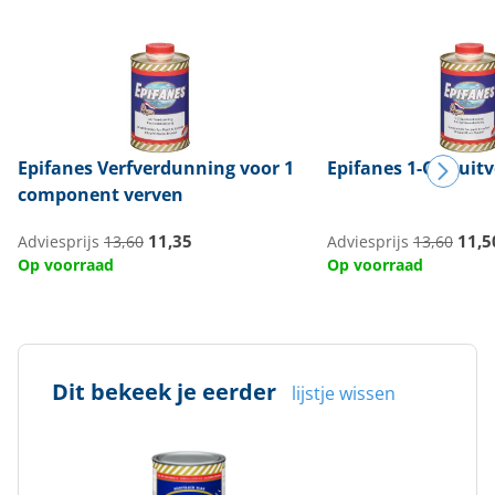
Epifanes
Verfverdunning voor 1
Epifanes
1-C Spuit
component verven
11,35
11,5
Adviesprijs
13,60
Adviesprijs
13,60
Op voorraad
Op voorraad
Dit bekeek je eerder
lijstje wissen