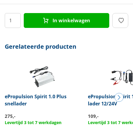
In winkelwagen
Gerelateerde producten
ePropulsion
Spirit 1.0 Plus
ePropulsion
Spirit 
snellader
lader 12/24V
275,-
109,-
Levertijd 3 tot 7 werkdagen
Levertijd 3 tot 7 wer