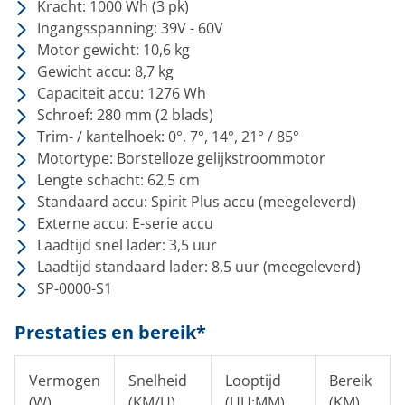
Kracht: 1000 Wh (3 pk)
Ingangsspanning: 39V - 60V
Motor gewicht: 10,6 kg
Gewicht accu: 8,7 kg
Capaciteit accu: 1276 Wh
Schroef: 280 mm (2 blads)
Trim- / kantelhoek: 0°, 7°, 14°, 21° / 85°
Motortype: Borstelloze gelijkstroommotor
Lengte schacht: 62,5 cm
Standaard accu: Spirit Plus accu (meegeleverd)
Externe accu: E-serie accu
Laadtijd snel lader: 3,5 uur
Laadtijd standaard lader: 8,5 uur (meegeleverd)
SP-0000-S1
Prestaties en bereik*
Vermogen
Snelheid
Looptijd
Bereik
(W)
(KM/U)
(UU:MM)
(KM)