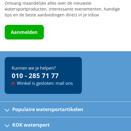
Ontvang maandelijks alles over de nieuwste
watersportproducten, interessante evenementen, handige
tips en de beste aanbiedingen direct in je inbox
Aanmelden
Kunnen we je helpen?
010 - 285 71 77
Winkel is gesloten: mail ons
Populaire watersportartikelen
Fusion bootradio's
Kinder reddingsvesten
KOK watersport
Watersportwinkel