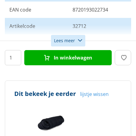
EAN code
8720193022734
Artikelcode
32712
Lees meer
Afwerking
Kant en klaar deluxe
In winkelwagen
Kleur
Blauw
Dit bekeek je eerder
lijstje wissen