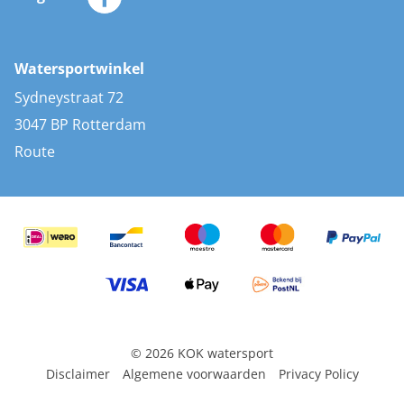
Merken
Zonnepanelen
Bootaccessoires
Bootlakken
Vacatures
AIS transponders
Watersportwinkel
Advies & uitleg
Stootwillen en fenders
Sydneystraat 72
Bootkussens
3047 BP Rotterdam
Zwemtrappen
Route
Navigatieverlichting
© 2026 KOK watersport
Disclaimer
Algemene voorwaarden
Privacy Policy