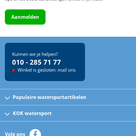
Aanmelden
Kunnen we je helpen?
010 - 285 71 77
Winkel is gesloten: mail ons
Populaire watersportartikelen
Fusion bootradio's
Kinder reddingsvesten
KOK watersport
Watersportwinkel
Automatische reddingsvesten
Klantenservice
Zeilkleding
Volg ons