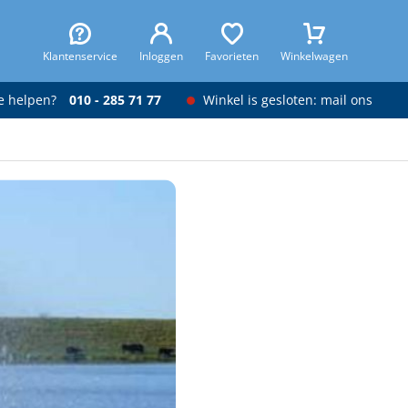
Klantenservice
Inloggen
Favorieten
Winkelwagen
je helpen?
010 - 285 71 77
Winkel is gesloten: mail ons