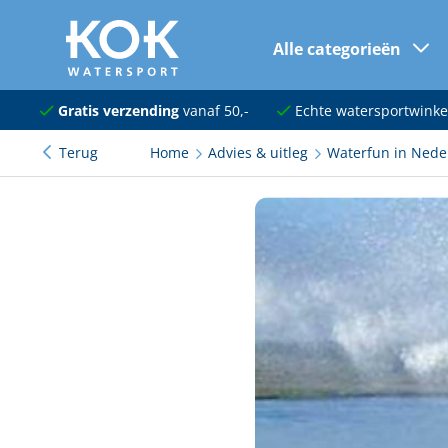
Alle categorieën
naar hoofdinhoud
Navigatie
Gratis verzending
vanaf 50,-
Echte watersportwinke
Terug
Home
Advies & uitleg
Waterfun in Nede
Dekuitrusting
Ankeren en afmeren
Onderhoud en verf
Elektra
Kleding en schoenen
Sanitair
Kajuit en kombuis