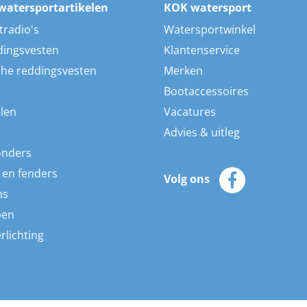
watersportartikelen
KOK watersport
tradio's
Watersportwinkel
dingsvesten
Klantenservice
he reddingsvesten
Merken
Bootaccessoires
len
Vacatures
Advies & uitleg
onders
 en fenders
Volg ons
ns
pen
rlichting