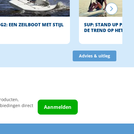
G2: EEN ZEILBOOT MET STIJL
SUP: STAND UP PADDL
DE TREND OP HET WAT
Advies & uitleg
roducten,
biedingen direct
Aanmelden