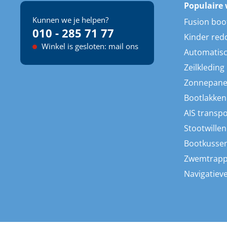
Populaire 
Kunnen we je helpen?
Fusion boo
010 - 285 71 77
Kinder red
Winkel is gesloten: mail ons
Automatisc
Zeilkleding
Zonnepane
Bootlakken
AIS transp
Stootwillen
Bootkusse
Zwemtrap
Navigatieve