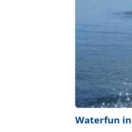
Techniek en motor
Tuigage en dekbeslag
Veiligheid
Boten, toebehoren en fun
Meubels en lifestyle
SALE
Waterfun in