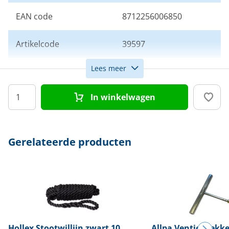
EAN code
8712256006850
Artikelcode
39597
Lees meer
Kleur
Zwart
In winkelwagen
Afmeting
25 x 85 cm
Model
Heavy Duty fender
Gerelateerde producten
Hollex
Stootwillijn zwart 10
Allpa
Ventieltrekke