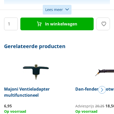
Lees meer
Kleur
Wit
In winkelwagen
Gerelateerde producten
Majoni
Ventieladapter
Dan-fender
Stootw
multifunctioneel
6,95
18,5
Adviesprijs
20,25
Op voorraad
Op voorraad