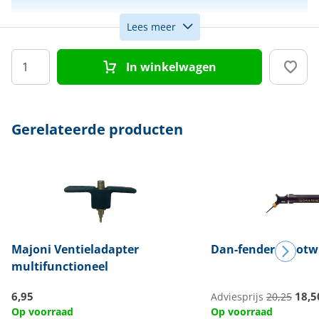
Lees meer
Kleur
Zwart
In winkelwagen
Gerelateerde producten
Majoni
Ventieladapter
Dan-fender
Stootw
multifunctioneel
6,95
18,5
Adviesprijs
20,25
Op voorraad
Op voorraad