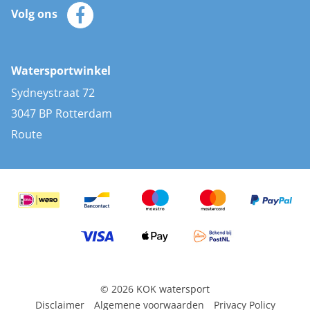
Klantenservice
Zeilkleding
Volg ons
Merken
Zonnepanelen
Bootaccessoires
Bootlakken
Vacatures
AIS transponders
Watersportwinkel
Advies & uitleg
Stootwillen en fenders
Sydneystraat 72
Bootkussens
3047 BP Rotterdam
Zwemtrappen
Route
Navigatieverlichting
© 2026 KOK watersport
Disclaimer
Algemene voorwaarden
Privacy Policy