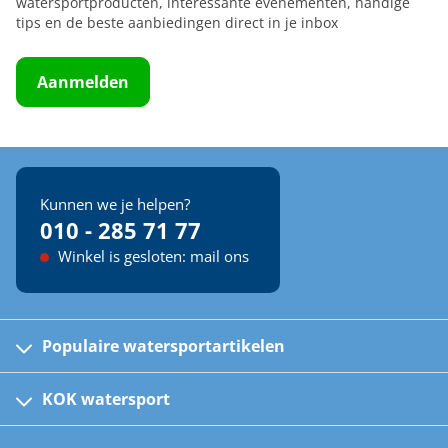
watersportproducten, interessante evenementen, handige
tips en de beste aanbiedingen direct in je inbox
Aanmelden
Kunnen we je helpen?
010 - 285 71 77
Winkel is gesloten: mail ons
Populaire watersportartikelen
Fusion bootradio's
Kinder reddingsvesten
KOK watersport
Watersportwinkel
Automatische reddingsvesten