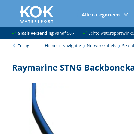
Alle categorieën
naar hoofdinhoud
Navigatie
Gratis verzending
vanaf 50,-
Echte watersportwinke
Terug
Home
Navigatie
Netwerkkabels
Seata
Dekuitrusting
Ankeren en afmeren
Raymarine STNG Backboneka
Onderhoud en verf
Elektra
Kleding en schoenen
Sanitair
Kajuit en kombuis