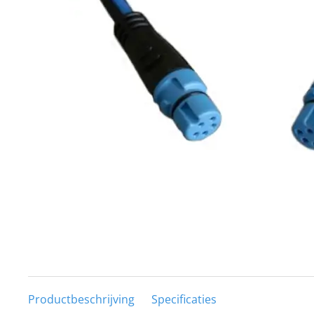
Techniek en motor
Tuigage en dekbeslag
Veiligheid
Boten, toebehoren en fun
Meubels en lifestyle
SALE
Productbeschrijving
Specificaties