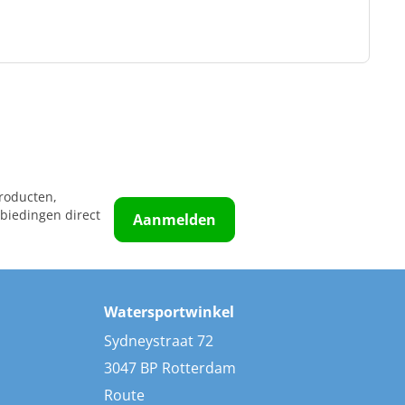
roducten,
biedingen direct
Aanmelden
Watersportwinkel
Sydneystraat 72
3047 BP Rotterdam
Route