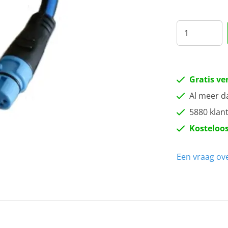
1 
3 
5 
Gratis ve
9 
Al meer d
5880 klan
Kosteloos
Een vraag ove