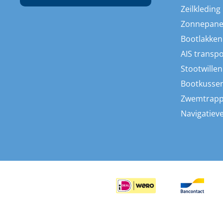
Zeilkleding
Zonnepane
Bootlakken
AIS transp
Stootwillen
Bootkusse
Zwemtrap
Navigatieve