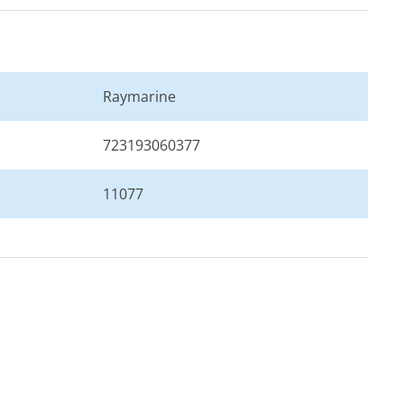
Raymarine
723193060377
11077