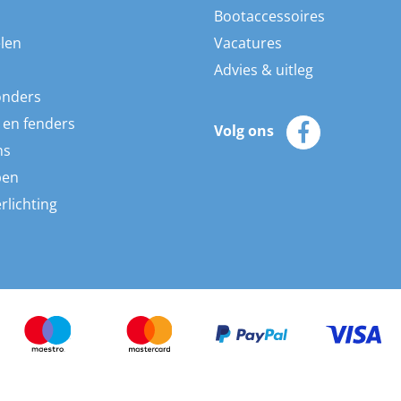
Bootaccessoires
len
Vacatures
Advies & uitleg
onders
 en fenders
Volg ons
ns
pen
rlichting