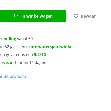
meter
meter
In winkelwagen
Bewaar
meter
rzending
vanaf 50,-
meter
an 52 jaar een
echte watersportwinkel
ten geven ons een
9.2/10
 retour
binnen 14 dagen
r dit product?