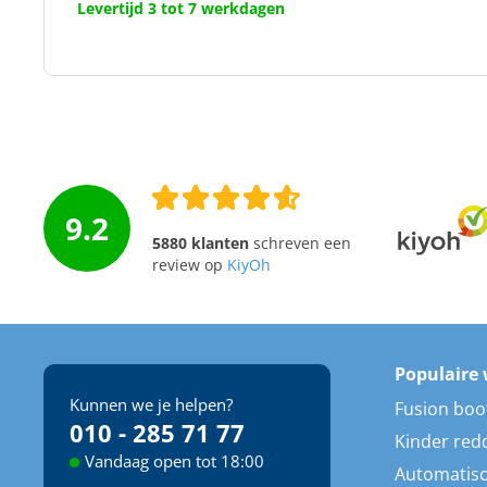
Levertijd 3 tot 7 werkdagen
9.2
5880 klanten
schreven een
review op
KiyOh
Populaire 
Kunnen we je helpen?
Fusion boo
010 - 285 71 77
Kinder red
Vandaag open tot 18:00
Automatisc