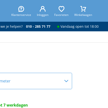
Klantenservice
Inloggen
Favorieten
Winkelwagen
 we je helpen?
010 - 285 71 77
Vandaag open tot 18:00
 meter
 cm
tot 7 werkdagen