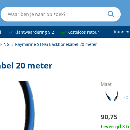
Kunnen
l
Klantwaardering 9.2
Kosteloos retour
lk NG
Raymarine STNG Backbonekabel 20 meter
bel 20 meter
Maat
20
90,75
40
Levertijd 3 