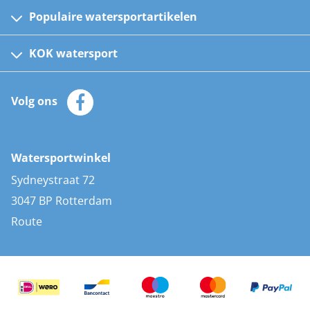
Populaire watersportartikelen
Fusion bootradio's
Kinder reddingsvesten
KOK watersport
Watersportwinkel
Automatische reddingsvesten
Klantenservice
Zeilkleding
Volg ons
Merken
Zonnepanelen
Bootaccessoires
Bootlakken
Vacatures
AIS transponders
Watersportwinkel
Advies & uitleg
Stootwillen en fenders
Sydneystraat 72
Bootkussens
3047 BP Rotterdam
Zwemtrappen
Route
Navigatieverlichting