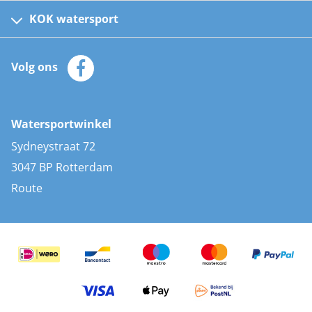
Kinder reddingsvesten
KOK watersport
Watersportwinkel
Automatische reddingsvesten
Klantenservice
Zeilkleding
Volg ons
Merken
Zonnepanelen
Bootaccessoires
Bootlakken
Vacatures
AIS transponders
Watersportwinkel
Advies & uitleg
Stootwillen en fenders
Sydneystraat 72
Bootkussens
3047 BP Rotterdam
Zwemtrappen
Route
Navigatieverlichting