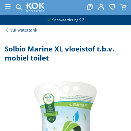
naar hoofdinhoud
Klantwaardering 9.2
Vuilwatertank
Solbio Marine XL vloeistof t.b.v.
mobiel toilet