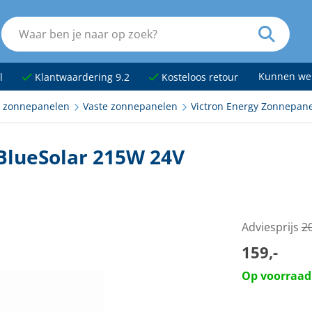
Kunnen we
l
Klantwaardering 9.2
Kosteloos retour
t zonnepanelen
Vaste zonnepanelen
Victron Energy Zonnepan
BlueSolar 215W 24V
Adviesprijs
20
159,-
Op voorraad