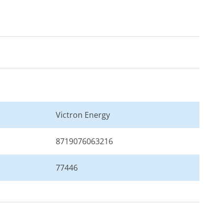
Victron Energy
8719076063216
77446