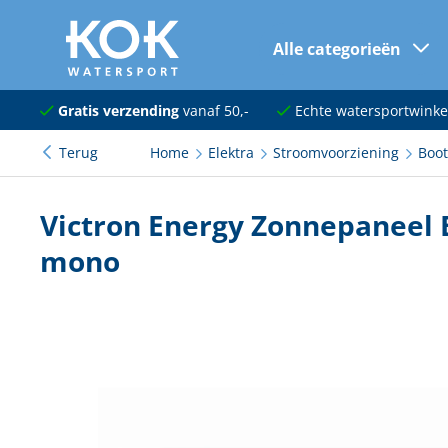
Alle categorieën
naar hoofdinhoud
Navigatie
Gratis verzending
vanaf 50,-
Echte watersportwinke
Terug
Home
Elektra
Stroomvoorziening
Boo
Dekuitrusting
Ankeren en afmeren
Victron Energy Zonnepaneel 
Onderhoud en verf
mono
Elektra
Kleding en schoenen
Sanitair
Kajuit en kombuis