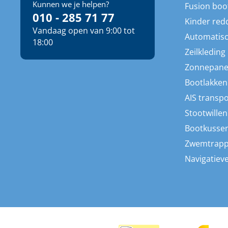
Kunnen we je helpen?
Fusion boo
010 - 285 71 77
Kinder red
Vandaag open van 9:00 tot
Automatisc
18:00
Zeilkleding
Zonnepane
Bootlakken
AIS transp
Stootwillen
Bootkusse
Zwemtrap
Navigatieve