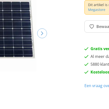
Dit artikel i
Megastore
Bewaa
Gratis ve
Al meer d
5880 klan
Kosteloos
Een vraag ove