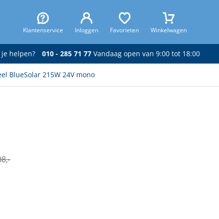
Klantenservice
Inloggen
Favorieten
Winkelwagen
 je helpen?
010 - 285 71 77
Vandaag open van 9:00 tot 18:00
eel BlueSolar 215W 24V mono
8,-