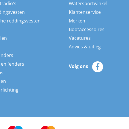
tradio's
Watersportwinkel
dingsvesten
Klantenservice
he reddingsvesten
Merken
Bootaccessoires
len
Vacatures
Advies & uitleg
onders
 en fenders
Volg ons
ns
pen
rlichting