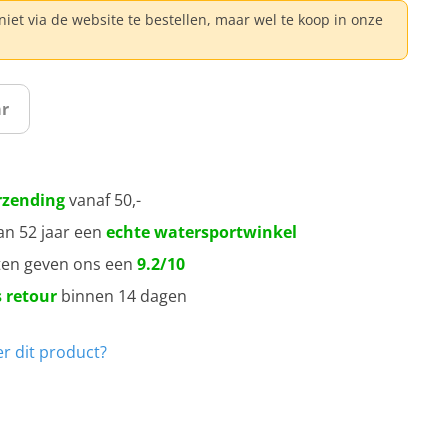
s niet via de website te bestellen, maar wel te koop in onze
r
rzending
vanaf 50,-
an 52 jaar een
echte watersportwinkel
ten geven ons een
9.2/10
 retour
binnen 14 dagen
r dit product?