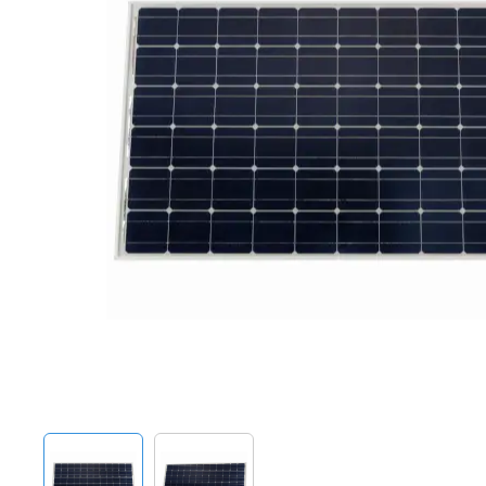
Techniek en motor
Tuigage en dekbeslag
Veiligheid
Boten, toebehoren en fun
Meubels en lifestyle
SALE