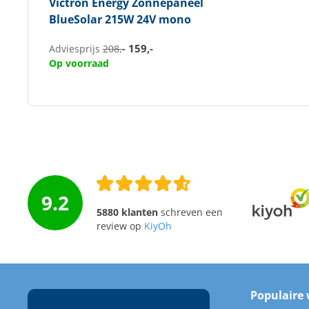
Victron Energy
Zonnepaneel
BlueSolar 215W 24V mono
159,-
Adviesprijs
208,-
Op voorraad
9.2
5880 klanten
schreven een
review op
KiyOh
Populaire 