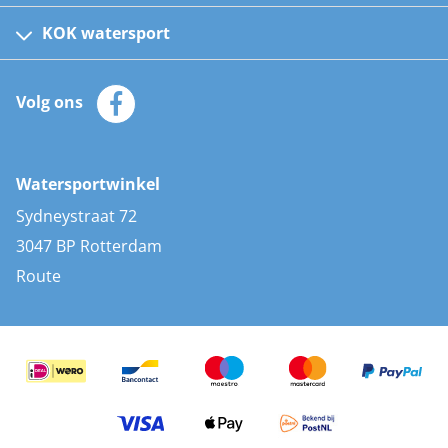
Fusion bootradio's
Kinder reddingsvesten
KOK watersport
Watersportwinkel
Automatische reddingsvesten
Klantenservice
Zeilkleding
Volg ons
Merken
Zonnepanelen
Bootaccessoires
Bootlakken
Vacatures
AIS transponders
Watersportwinkel
Advies & uitleg
Stootwillen en fenders
Sydneystraat 72
Bootkussens
3047 BP Rotterdam
Zwemtrappen
Route
Navigatieverlichting