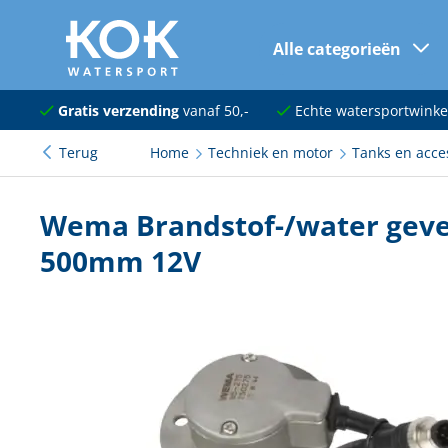
Alle categorieën
naar hoofdinhoud
Navigatie
Gratis verzending
vanaf 50,-
Echte watersportwinke
Terug
Home
Techniek en motor
Tanks en acce
Dekuitrusting
Ankeren en afmeren
Wema Brandstof-/water gev
Onderhoud en verf
500mm 12V
Elektra
Kleding en schoenen
Sanitair
Kajuit en kombuis