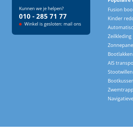
Populaire 
Kunnen we je helpen?
Fusion boo
010 - 285 71 77
Kinder red
Winkel is gesloten: mail ons
Automatisc
Zeilkleding
Zonnepane
Bootlakken
AIS transp
Stootwillen
Bootkusse
Zwemtrap
Navigatieve