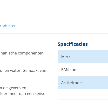
55
producten
60
Specificaties
echanische componenten
Merk
EAN code
tof en water. Gemaakt van
Artikelcode
an de gevers en
s er meer dan één sensor