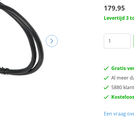
179,95
20
Levertijd 3 
22
25
27
Gratis ve
Al meer d
30
5880 klan
Kosteloos
35
Een vraag ove
40
45