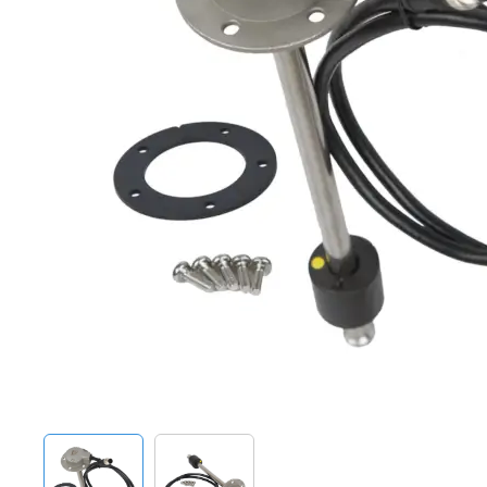
Techniek en motor
Tuigage en dekbeslag
Veiligheid
Boten, toebehoren en fun
Meubels en lifestyle
SALE