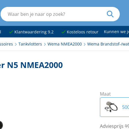
Kunnen we 
l
Klantwaardering 9.2
Kosteloos retour
ssoires
Tankvlotters
Wema NMEA2000
Wema Brandstof-/wa
er N5 NMEA2000
Maat
50
15
Adviesprijs
1