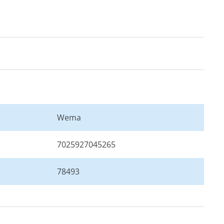
0 mm
0 mm
Wema
7025927045265
78493