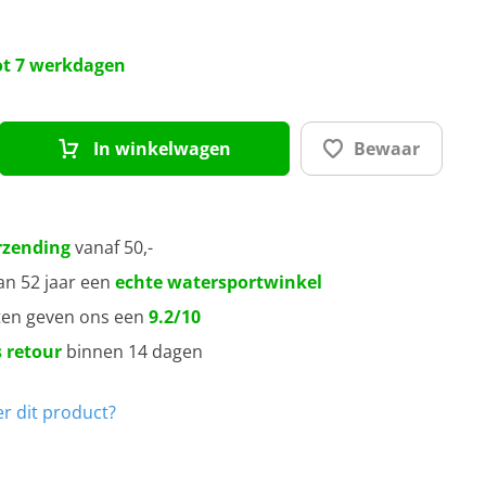
0 mm
tot 7 werkdagen
5 mm
In winkelwagen
Bewaar
0 mm
5 mm
rzending
vanaf 50,-
an 52 jaar een
echte watersportwinkel
0 mm
ten geven ons een
9.2/10
 retour
binnen 14 dagen
0 mm
r dit product?
0 mm
0 mm