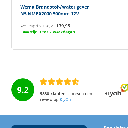
Wema
Brandstof-/water gever
N5 NMEA2000 500mm 12V
179,95
Adviesprijs
198,20
Levertijd 3 tot 7 werkdagen
9.2
5880 klanten
schreven een
review op
KiyOh