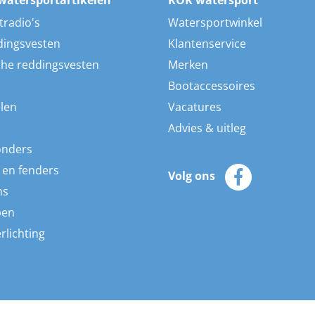
watersportartikelen
KOK watersport
tradio's
Watersportwinkel
dingsvesten
Klantenservice
he reddingsvesten
Merken
Bootaccessoires
len
Vacatures
Advies & uitleg
onders
 en fenders
Volg ons
ns
pen
rlichting