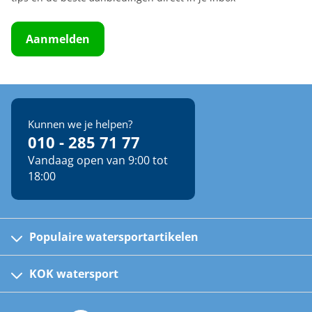
Aanmelden
Kunnen we je helpen?
010 - 285 71 77
Vandaag open van 9:00 tot
18:00
Populaire watersportartikelen
Fusion bootradio's
Kinder reddingsvesten
KOK watersport
Watersportwinkel
Automatische reddingsvesten
Klantenservice