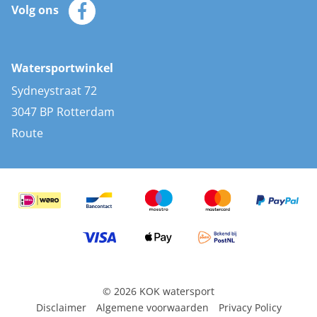
Zeilkleding
Volg ons
Merken
Zonnepanelen
Bootaccessoires
Bootlakken
Vacatures
AIS transponders
Watersportwinkel
Advies & uitleg
Stootwillen en fenders
Sydneystraat 72
Bootkussens
3047 BP Rotterdam
Zwemtrappen
Route
Navigatieverlichting
© 2026 KOK watersport
Disclaimer
Algemene voorwaarden
Privacy Policy