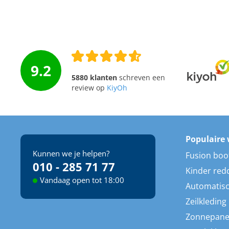
9.2
5880 klanten
schreven een
review op
KiyOh
Populaire 
Kunnen we je helpen?
Fusion boo
010 - 285 71 77
Kinder red
Vandaag open tot 18:00
Automatisc
Zeilkleding
Zonnepane