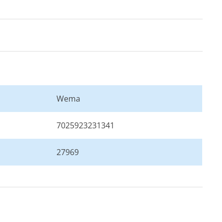
Wema
7025923231341
27969