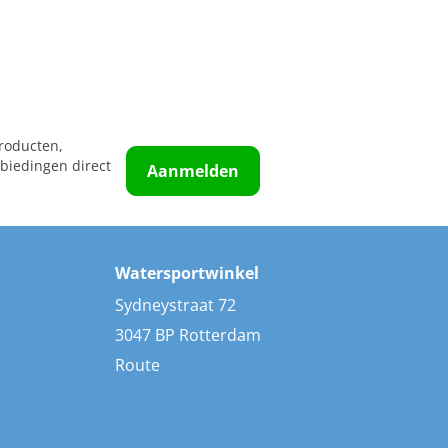
roducten,
biedingen direct
Aanmelden
Watersportwinkel
Sydneystraat 72
3047 BP Rotterdam
Route