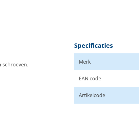
Specificaties
Merk
n schroeven.
EAN code
Artikelcode