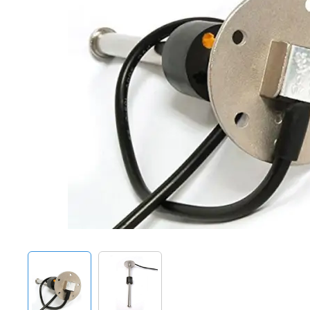
Techniek en motor
Tuigage en dekbeslag
Veiligheid
Boten, toebehoren en fun
Meubels en lifestyle
SALE