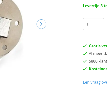
30
Levertijd 3 
35
40
Gratis ve
Al meer d
5880 klan
Kosteloos
Een vraag ove