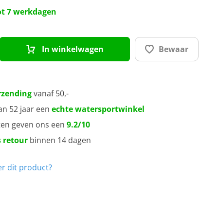
0 mm
tot 7 werkdagen
0 mm
In winkelwagen
Bewaar
0 mm
rzending
vanaf 50,-
an 52 jaar een
echte watersportwinkel
ten geven ons een
9.2/10
 retour
binnen 14 dagen
r dit product?