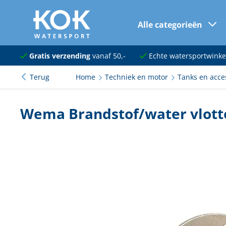
Alle categorieën
naar hoofdinhoud
Navigatie
Gratis verzending
vanaf 50,-
Echte watersportwinke
Terug
Home
Techniek en motor
Tanks en acce
Dekuitrusting
Ankeren en afmeren
Wema Brandstof/water vlot
Onderhoud en verf
Elektra
Kleding en schoenen
Sanitair
Kajuit en kombuis