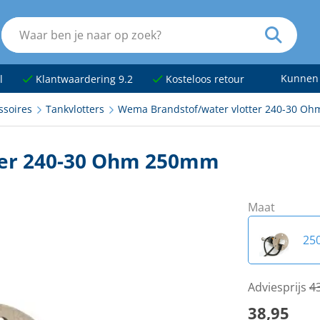
Kunnen
l
Klantwaardering 9.2
Kosteloos retour
ssoires
Tankvlotters
Wema Brandstof/water vlotter 240-30 O
ter 240-30 Ohm 250mm
Maat
25
20
Adviesprijs
4
38,95