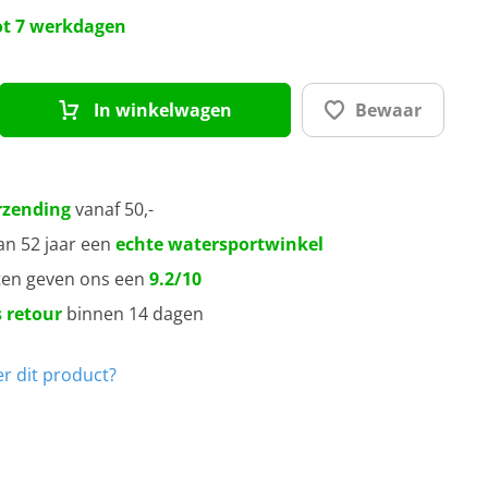
0 mm
tot 7 werkdagen
0 mm
In winkelwagen
Bewaar
0 mm
rzending
vanaf 50,-
an 52 jaar een
echte watersportwinkel
ten geven ons een
9.2/10
 retour
binnen 14 dagen
r dit product?