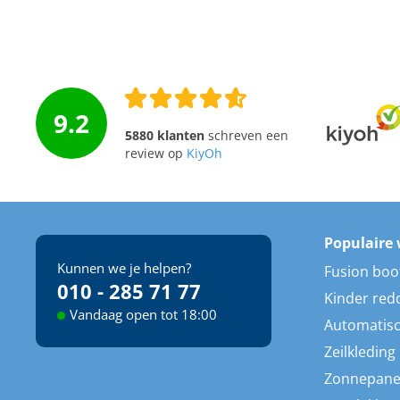
9.2
5880 klanten
schreven een
review op
KiyOh
Populaire 
Kunnen we je helpen?
Fusion boo
010 - 285 71 77
Kinder red
Vandaag open tot 18:00
Automatisc
Zeilkleding
Zonnepane