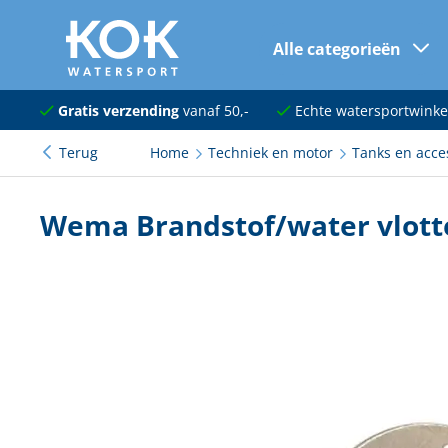
Alle categorieën
naar hoofdinhoud
Navigatie
Gratis verzending
vanaf 50,-
Echte watersportwinke
Terug
Home
Techniek en motor
Tanks en acce
Dekuitrusting
Ankeren en afmeren
Wema Brandstof/water vlot
Onderhoud en verf
Elektra
Kleding en schoenen
Sanitair
Kajuit en kombuis