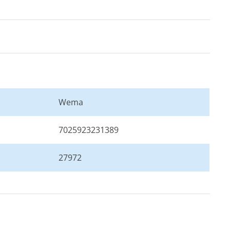
Wema
7025923231389
27972