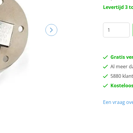
25
Levertijd 3 
30
35
Gratis ve
Al meer d
5880 klan
Kosteloos
Een vraag ove