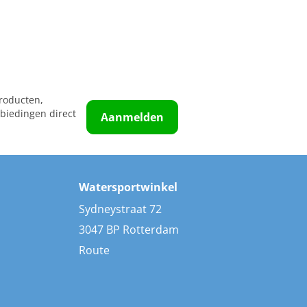
roducten,
biedingen direct
Aanmelden
Watersportwinkel
Sydneystraat 72
3047 BP Rotterdam
Route