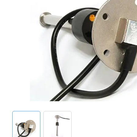
Techniek en motor
Tuigage en dekbeslag
Veiligheid
Boten, toebehoren en fun
Meubels en lifestyle
SALE