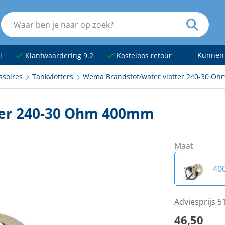
Kunnen
l
Klantwaardering 9.2
Kosteloos retour
ssoires
Tankvlotters
Wema Brandstof/water vlotter 240-30 O
ter 240-30 Ohm 400mm
Maat
40
20
Adviesprijs
5
46,50