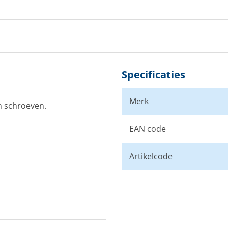
Specificaties
Merk
n schroeven.
EAN code
Artikelcode