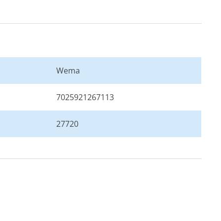
Wema
7025921267113
27720