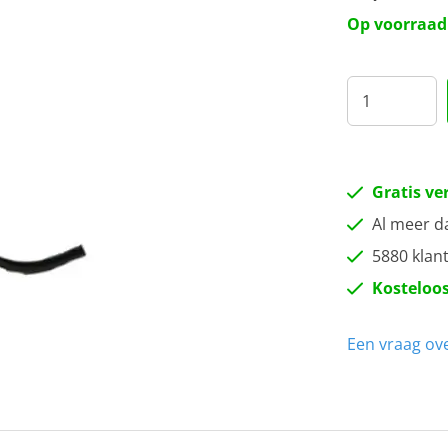
41
Op voorraad
51
Gratis ve
Al meer d
5880 klan
Kosteloos
Een vraag ove