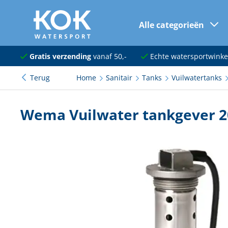
Alle categorieën
naar hoofdinhoud
Navigatie
Gratis verzending
vanaf 50,-
Echte watersportwinke
Terug
Home
Sanitair
Tanks
Vuilwatertanks
Dekuitrusting
Ankeren en afmeren
Wema Vuilwater tankgever 
Onderhoud en verf
Elektra
Kleding en schoenen
Sanitair
Kajuit en kombuis