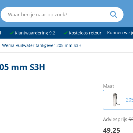
Kunnen we 
l
Klantwaardering 9.2
Kosteloos retour
Wema Vuilwater tankgever 205 mm S3H
205 mm S3H
Maat
20
30
Adviesprijs
5
49,25