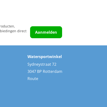
roducten,
biedingen direct
Aanmelden
Watersportwinkel
Sydneystraat 72
3047 BP Rotterdam
Route