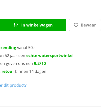
0 mm
0 mm
In winkelwagen
Bewaar
rzending
vanaf 50,-
an 52 jaar een
echte watersportwinkel
ten geven ons een
9.2/10
 retour
binnen 14 dagen
r dit product?