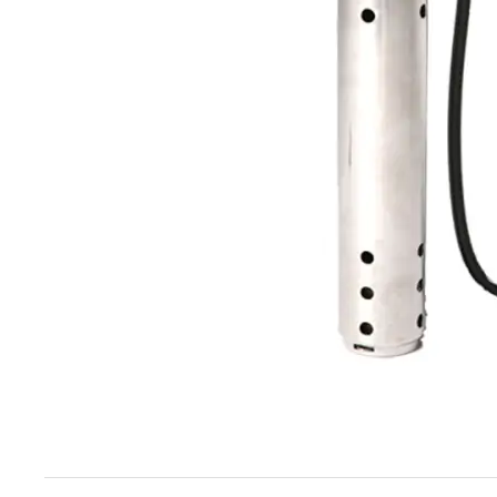
Techniek en motor
Tuigage en dekbeslag
Veiligheid
Boten, toebehoren en fun
Meubels en lifestyle
SALE