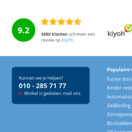
9.2
5880 klanten
schreven een
review op
KiyOh
Populaire 
Kunnen we je helpen?
Fusion boo
010 - 285 71 77
Kinder red
Winkel is gesloten: mail ons
Automatisc
Zeilkleding
Zonnepane
Bootlakken
AIS transp