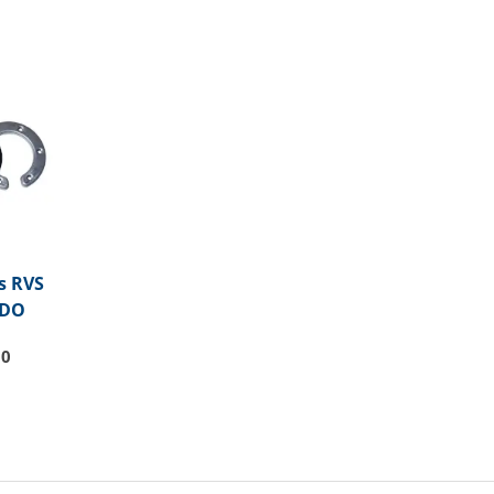
s RVS
VDO
50