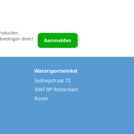
roducten,
biedingen direct
Aanmelden
Watersportwinkel
Sydneystraat 72
3047 BP Rotterdam
Route