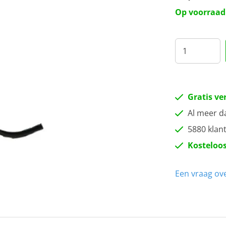
41
Op voorraad
51
Gratis ve
Al meer d
5880 klan
Kosteloos
Een vraag ove