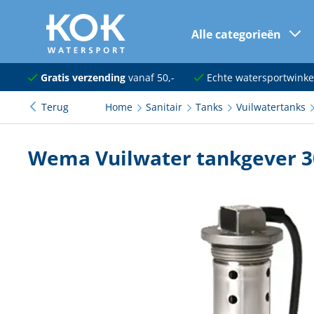
Alle categorieën
naar hoofdinhoud
Navigatie
Gratis verzending
vanaf 50,-
Echte watersportwinke
Terug
Home
Sanitair
Tanks
Vuilwatertanks
Dekuitrusting
Ankeren en afmeren
Wema Vuilwater tankgever 
Onderhoud en verf
Elektra
Kleding en schoenen
Sanitair
Kajuit en kombuis