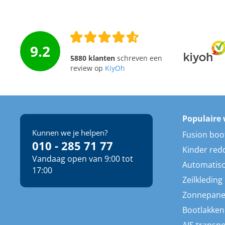
9.2
5880 klanten
schreven een
review op
KiyOh
Populaire 
Kunnen we je helpen?
Fusion boo
010 - 285 71 77
Kinder red
Vandaag open van 9:00 tot
Automatisc
17:00
Zeilkleding
Zonnepane
Bootlakken
AIS transp