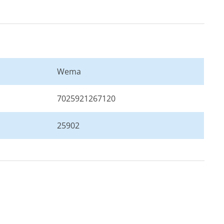
Wema
7025921267120
25902