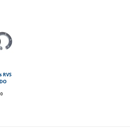
s RVS
VDO
50