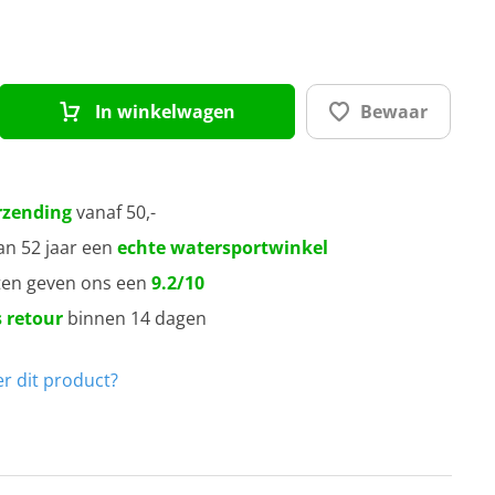
0 mm
0 mm
In winkelwagen
Bewaar
rzending
vanaf 50,-
an 52 jaar een
echte watersportwinkel
ten geven ons een
9.2/10
 retour
binnen 14 dagen
r dit product?