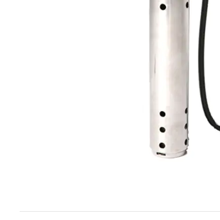
Techniek en motor
Tuigage en dekbeslag
Veiligheid
Boten, toebehoren en fun
Meubels en lifestyle
SALE