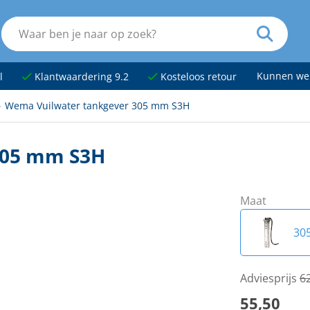
Kunnen we
l
Klantwaardering 9.2
Kosteloos retour
Wema Vuilwater tankgever 305 mm S3H
305 mm S3H
Maat
30
20
Adviesprijs
6
55,50