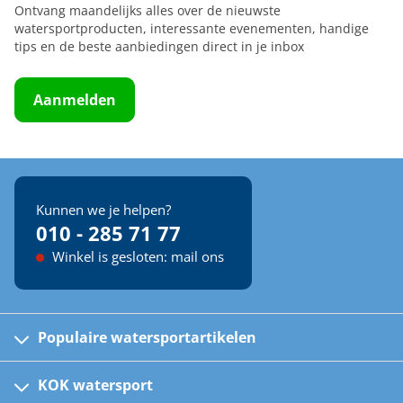
Ontvang maandelijks alles over de nieuwste
watersportproducten, interessante evenementen, handige
tips en de beste aanbiedingen direct in je inbox
Aanmelden
Kunnen we je helpen?
010 - 285 71 77
Winkel is gesloten: mail ons
Populaire watersportartikelen
Fusion bootradio's
Kinder reddingsvesten
KOK watersport