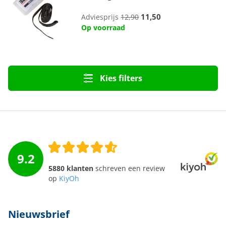
11,50
Adviesprijs
12,90
Op voorraad
Kies filters
9.2
5880 klanten
schreven een review
op
KiyOh
Nieuwsbrief