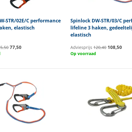
W-STR/02E/C performance
Spinlock
DW-STR/03/C per
haken, elastisch
lifeline 3 haken, gedeeltel
elastisch
77,50
108,50
85,50
Adviesprijs
120,40
d
Op voorraad