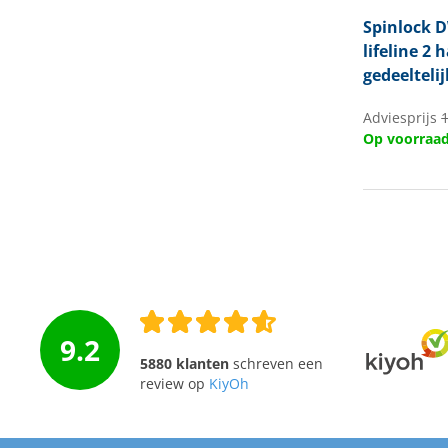
Spinlock
D
lifeline 2 
gedeeltelij
Adviesprijs
Op voorraa
9.2
5880 klanten
schreven een
review op
KiyOh