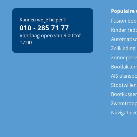
Populaire 
Kunnen we je helpen?
Fusion boo
010 - 285 71 77
Kinder red
Vandaag open van 9:00 tot
Automatisc
17:00
Zeilkleding
Zonnepane
Bootlakken
AIS transp
Stootwillen
Bootkusse
Zwemtrap
Navigatieve