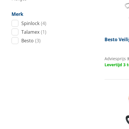
Techniek en motor
Merk
Tuigage en dekbeslag
Spinlock
(4)
Talamex
(1)
Veiligheid
Besto
Veili
Besto
(3)
Boten, toebehoren en fun
Meubels en lifestyle
Adviesprijs
Levertijd 3
SALE