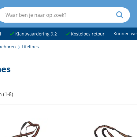
Kunnen we
l
Klantwaardering 9.2
Kosteloos retour
behoren
Lifelines
nes
n (1-8)