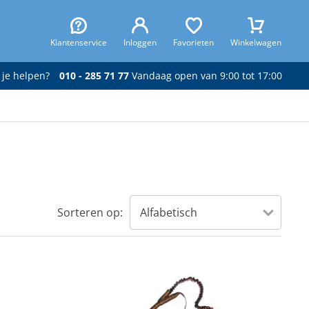
Klantenservice
Inloggen
Favorieten
Winkelwagen
 je helpen?
010 - 285 71 77
Vandaag open van 9:00 tot 17:00
Sorteren op: