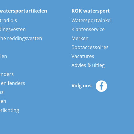
watersportartikelen
KOK watersport
tradio's
Watersportwinkel
dingsvesten
Klantenservice
he reddingsvesten
Merken
Bootaccessoires
len
Vacatures
Advies & uitleg
onders
 en fenders
Volg ons
ns
pen
rlichting