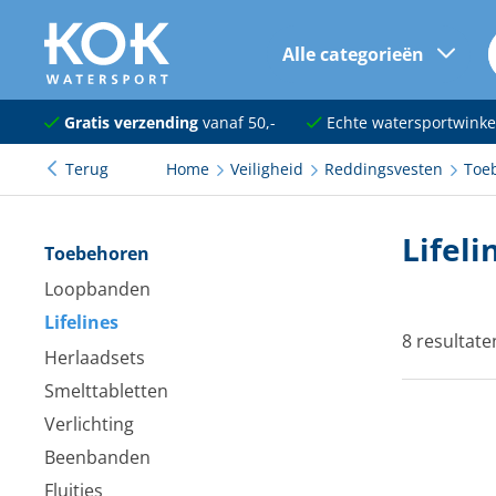
Alle categorieën
naar hoofdinhoud
Navigatie
Gratis verzending
vanaf 50,-
Echte watersportwinke
Terug
Home
Veiligheid
Reddingsvesten
Toe
Dekuitrusting
Ankeren en afmeren
Lifeli
Toebehoren
Onderhoud en verf
Loopbanden
Lifelines
Elektra
8 resultate
Herlaadsets
Kleding en schoenen
Smelttabletten
Sanitair
Verlichting
Beenbanden
Kajuit en kombuis
Fluitjes