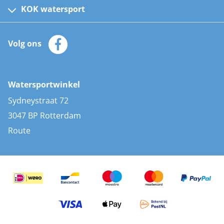
Kinder reddingsvesten
KOK watersport
Watersportwinkel
Automatische reddingsvesten
Klantenservice
Zeilkleding
Volg ons
Merken
Zonnepanelen
Bootaccessoires
Bootlakken
Vacatures
AIS transponders
Watersportwinkel
Advies & uitleg
Stootwillen en fenders
Sydneystraat 72
Bootkussens
3047 BP Rotterdam
Zwemtrappen
Route
Navigatieverlichting