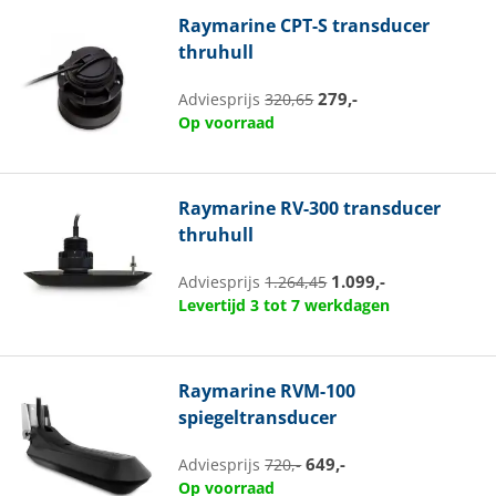
Raymarine
CPT-S transducer
thruhull
279,-
Adviesprijs
320,65
Op voorraad
Raymarine
RV-300 transducer
thruhull
1.099,-
Adviesprijs
1.264,45
Levertijd 3 tot 7 werkdagen
Raymarine
RVM-100
spiegeltransducer
649,-
Adviesprijs
720,-
Op voorraad