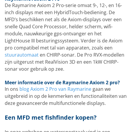
De Raymarine Axiom 2 Pro-serie omvat 9-, 12-, en 16-
inch displays met een HybridTouch-bediening. De
MFD’s beschikken net als de Axiom-displays over een
snelle Quad Core Processor, helder scherm, wifi-
module, nauwkeurige gps-ontvanger en het
LightHouse III besturingssysteem. Verder is de Axiom
pro compatibel met tal van apparaten, zoals een
stuurautomaat
en CHIRP-sonar. De Pro RVX-modellen
zijn uitgerust met RealVision 3D en een 1kW CHIRP-
sonar voor gebruik op zee.
Meer informatie over de Raymarine Axiom 2 pro?
In ons
blog Axiom 2 Pro van Raymarine
gaan we
uitgebreid in op de kenmerken en functionaliteiten van
deze geavanceerde multifunctionele displays.
Een MFD met fishfinder kopen?
In onze webshop en watersportzaak vind je een