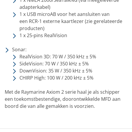
1 x NMEA 2000/SeaTalkNG (via meegeleverde
adapterkabel)
1 x USB microAB voor het aansluiten van
een
RCR-1 externe kaartlezer (zie gerelateerde
producten)
1 x 25-pins RealVision
Sonar:
RealVision 3D: 70 W / 350 kHz ± 5%
SideVision: 70 W / 350 kHz ± 5%
DownVision: 35 W / 350 kHz ± 5%
CHIRP High: 100 W / 200 kHz ± 5%
Met de Raymarine Axiom 2 serie haal je als schipper
een toekomstbestendige, doorontwikkelde MFD aan
boord die van alle gemakken is voorzien.