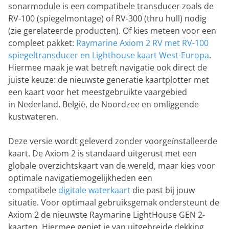
sonarmodule is een compatibele transducer zoals de
RV-100 (spiegelmontage) of RV-300 (thru hull) nodig
(zie gerelateerde producten). Of kies meteen voor een
compleet pakket:
Raymarine Axiom 2 RV met RV-100
spiegeltransducer en Lighthouse kaart West-Europa
.
Hiermee maak je wat betreft navigatie ook direct de
juiste keuze: de nieuwste generatie kaartplotter met
een kaart voor het meestgebruikte vaargebied
in
Nederland, België, de Noordzee en omliggende
kustwateren.
Deze versie wordt geleverd zonder voorgeïnstalleerde
kaart. De Axiom 2 is standaard uitgerust met een
globale overzichtskaart van de wereld, maar kies voor
optimale navigatiemogelijkheden een
compatibele
digitale waterkaart
die past bij jouw
situatie. Voor optimaal gebruiksgemak ondersteunt de
Axiom 2 de nieuwste Raymarine LightHouse GEN 2-
kaarten. Hiermee geniet je van uitgebreide dekking,