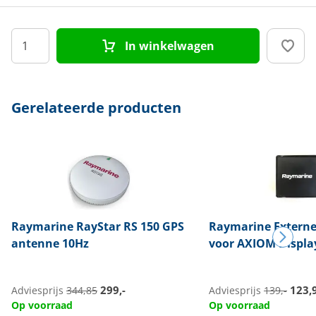
In winkelwagen
Gerelateerde producten
Raymarine
RayStar RS 150 GPS
Raymarine
Externe
antenne 10Hz
voor AXIOM Displa
299,-
123,
Adviesprijs
344,85
Adviesprijs
139,-
Op voorraad
Op voorraad