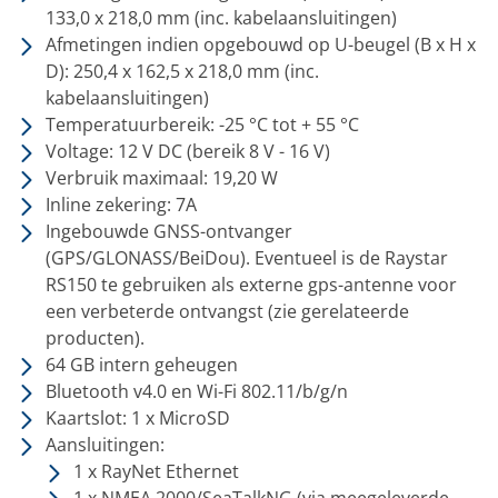
133,0 x 218,0 mm (inc. kabelaansluitingen)
Afmetingen indien opgebouwd op U-beugel (B x H x
D): 250,4 x 162,5 x 218,0 mm (inc.
kabelaansluitingen)
Temperatuurbereik: -25 °C tot + 55 °C
Voltage: 12 V DC (bereik 8 V - 16 V)
Verbruik maximaal: 19,20 W
Inline zekering: 7A
Ingebouwde GNSS-ontvanger
(GPS/GLONASS/BeiDou). Eventueel is de
Raystar
RS150
te gebruiken als externe gps-antenne voor
een verbeterde ontvangst (zie gerelateerde
producten).
64 GB intern geheugen
Bluetooth v4.0 en Wi-Fi 802.11/b/g/n
Kaartslot: 1 x MicroSD
Aansluitingen:
1 x RayNet Ethernet