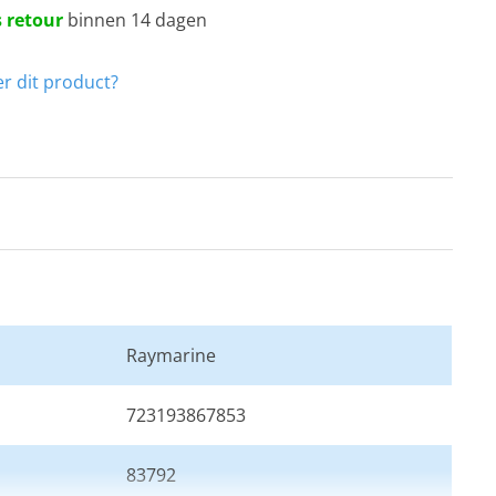
 retour
binnen 14 dagen
r dit product?
Raymarine
723193867853
83792