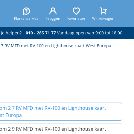
Klantenservice
Inloggen
Favorieten
Winkelwagen
 je helpen?
010 - 285 71 77
Vandaag open van 9:00 tot 18:00
 7 RV MFD met RV-100 en Lighthouse kaart West Europa
iom 2 7 RV MFD met RV-100 en Lighthouse kaart
st Europa
iom 2 9 RV MFD met RV-100 en Lighthouse kaart