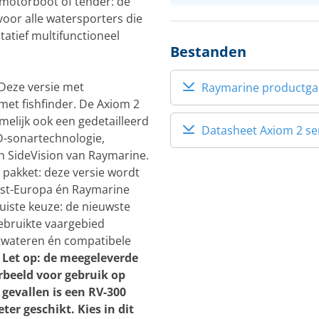
 motorboot of tender: de
voor alle watersporters die
Schermgrootte (inch)
tatief multifunctioneel
Bestanden
Deze versie met
Raymarine productgara
met fishfinder. De Axiom 2
melijk ook een gedetailleerd
Datasheet Axiom 2 se
D-sonartechnologie,
n SideVision van Raymarine.
 pakket: deze versie wordt
est-Europa én Raymarine
uiste keuze: de nieuwste
ebruikte vaargebied
twateren én compatibele
.
Let op: de meegeleverde
rbeeld voor gebruik op
gevallen is een RV-300
ter geschikt. Kies in dit