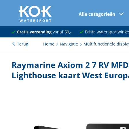
Alle categorieën
naar hoofdinhoud
Navigatie
Gratis verzending
vanaf 50,-
Echte watersportwinke
Terug
Home
Navigatie
Multifunctionele displa
Dekuitrusting
Ankeren en afmeren
Raymarine Axiom 2 7 RV MFD
Onderhoud en verf
Lighthouse kaart West Europ
Elektra
Kleding en schoenen
Sanitair
Kajuit en kombuis