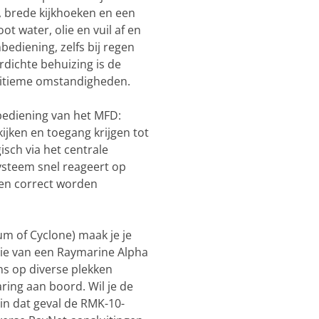
, brede kijkhoeken en een
t water, olie en vuil af en
ediening, zelfs bij regen
dichte behuizing is de
ritieme omstandigheden.
bediening van het MFD:
ijken en toegang krijgen tot
sch via het centrale
ysteem snel reageert op
men correct worden
m of Cyclone) maak je je
ie van een Raymarine Alpha
s op diverse plekken
varing aan boord.
Wil je de
n dat geval de RMK-10-