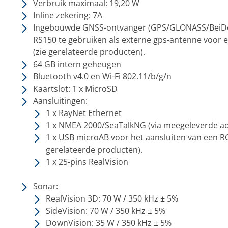
Verbruik maximaal: 19,20 W
Inline zekering: 7A
Ingebouwde GNSS-ontvanger (GPS/GLONASS/BeiDou
RS150
te gebruiken als externe gps-antenne voor 
(zie gerelateerde producten).
64 GB intern geheugen
Bluetooth v4.0 en Wi-Fi 802.11/b/g/n
Kaartslot: 1 x MicroSD
Aansluitingen:
1 x RayNet Ethernet
1 x NMEA 2000/SeaTalkNG (via meegeleverde ad
1 x USB microAB voor het aansluiten van een
RC
gerelateerde producten).
1 x 25-pins RealVision
Sonar:
RealVision 3D: 70 W / 350 kHz ± 5%
SideVision: 70 W / 350 kHz ± 5%
DownVision: 35 W / 350 kHz ± 5%