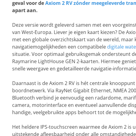
geval voor de
Axiom 2 RV zónder meegeleverde tra
apart aan.
Deze versie wordt geleverd samen met een voorgeïnst
van West-Europa. Liever je eigen kaart kiezen? De Axi
met een globale overzichtskaart van de wereld, maar 
navigatiemogelijkheden een compatibele
digitale wat
situatie. Voor optimaal gebruiksgemak ondersteunt d
Raymarine LightHouse GEN 2-kaarten. Hiermee geniet 
snelle weergave en gedetailleerde navigatie-informati
Daarnaast is de Axiom 2 RV is hét centrale knooppunt 
boordnetwerk. Via RayNet Gigabit Ethernet, NMEA 200
Bluetooth verbind je eenvoudig een radardome, marif
camera, motorinterface en eventueel aanvullende disp
handige, veelgebruikte apps behoort tot de mogelijkh
Het heldere IPS-touchscreen waarmee de Axiom 2 is ui
uitstekende afleesbaarheid onder alle omstandigheden