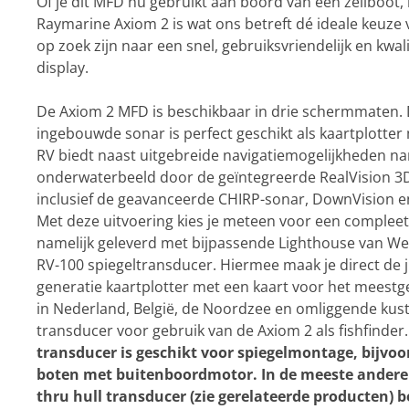
Of je dit MFD nu gebruikt aan boord van een zeilboot,
Raymarine Axiom 2 is wat ons betreft dé ideale keuze 
op zoek zijn naar een snel, gebruiksvriendelijk en kwali
display.
De Axiom 2 MFD is beschikbaar in drie schermmaten. 
ingebouwde sonar is perfect geschikt als kaartplotter 
RV biedt naast uitgebreide navigatiemogelijkheden na
onderwaterbeeld door de geïntegreerde RealVision 3
inclusief de geavanceerde CHIRP-sonar, DownVision e
Met deze uitvoering kies je meteen voor een compleet
namelijk geleverd met bijpassende Lighthouse van W
RV-100 spiegeltransducer. Hiermee maak je direct de j
generatie kaartplotter met een kaart voor het meestg
in
Nederland, België, de Noordzee en omliggende kus
transducer voor gebruik van de Axiom 2 als fishfinder
transducer is geschikt voor spiegelmontage, bijvoo
boten met buitenboordmotor. In de meeste andere 
thru hull transducer (zie gerelateerde producten) be