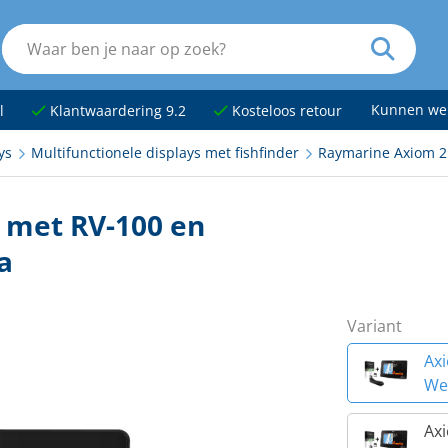
Kunnen we
l
Klantwaardering 9.2
Kosteloos retour
ys
Multifunctionele displays met fishfinder
Raymarine Axiom 2
 met RV-100 en
a
Variant
Ax
We
Ax