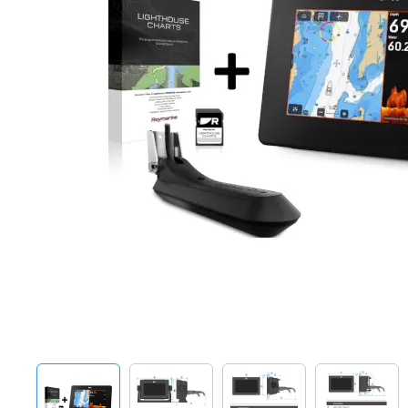
Techniek en motor
Tuigage en dekbeslag
Veiligheid
Boten, toebehoren en fun
Meubels en lifestyle
SALE