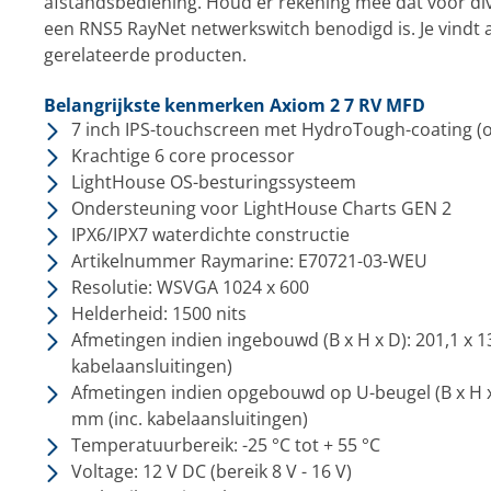
afstandsbediening. Houd er rekening mee dat voor di
een RNS5 RayNet netwerkswitch benodigd is. Je vindt a
gerelateerde producten.
Belangrijkste kenmerken Axiom 2 7 RV MFD
7 inch IPS-touchscreen met HydroTough-coating (o
Krachtige 6 core processor
LightHouse OS-besturingssysteem
Ondersteuning voor LightHouse Charts GEN 2
IPX6/IPX7 waterdichte constructie
Artikelnummer Raymarine:
E70721-03-WEU
Resolutie: WSVGA 1024 x 600
Helderheid: 1500 nits
Afmetingen indien ingebouwd (B x H x D): 201,1 x 1
kabelaansluitingen)
Afmetingen indien opgebouwd op U-beugel (B x H x 
mm (inc. kabelaansluitingen)
Temperatuurbereik: -25 °C tot + 55 °C
Voltage: 12 V DC (bereik 8 V - 16 V)