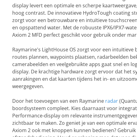
display levert een optimale en scherpe kaartweergave
hoog contrast. De innovatieve HydroTough coating stoo
zorgt voor een betrouwbare en intuïtieve touchscreenb
en opspattend water. Met de robuuste IPX6/IPX7-water
Axiom 2 MFD perfect geschikt voor gebruik onder ma
Raymarine's LightHouse OS zorgt voor een intuïtieve 
routes plannen, waypoints plaatsen, radarbeelden bek
camerabeelden en veelgebruikte apps gaat snel en logi
display. De krachtige hardware zorgt ervoor dat het s
aanrakingen en dat kaarten tijdens het in- en uitzoo
weergegeven.
Door het toevoegen van een Raymarine
radar
(Quantu
boordsysteem compleet. Kies daarnaast voor integrat
Performance-display om relevante instrumentgegeven
zichtbaar te maken. Zo geniet je van een optimale er
Axiom 2 ook met knoppen kunnen bedienen? Gebruik i