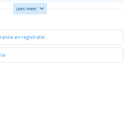
Lees meer
7
ntie en registratie
rie