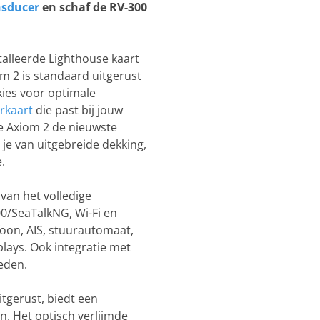
nsducer
en schaf de RV-300
alleerde Lighthouse kaart
om 2 is standaard uitgerust
kies voor optimale
erkaart
die past bij jouw
e Axiom 2 de nieuwste
je van uitgebreide dekking,
e.
van het volledige
0/SeaTalkNG, Wi-Fi en
oon, AIS, stuurautomaat,
lays. Ook integratie met
eden.
tgerust, biedt een
. Het optisch verlijmde