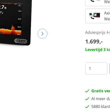
We
Ax
We
Adviesprijs
1
1.699,-
Levertijd 3 
Gratis ve
Al meer d
5880 klan