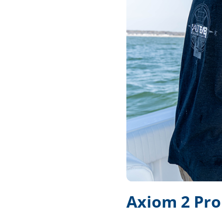
Techniek en motor
Tuigage en dekbeslag
Veiligheid
Boten, toebehoren en fun
Meubels en lifestyle
SALE
Axiom 2 Pro