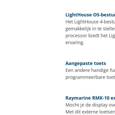
LightHouse OS-bestu
Het LightHouse 4-bestu
gemakkelijk in te stel
processor biedt het Li
ervaring.
Aangepaste toets
Een andere handige fun
programmeerbare toets k
Raymarine RMK-10 ex
Mocht je de display ov
Met dit externe toetse