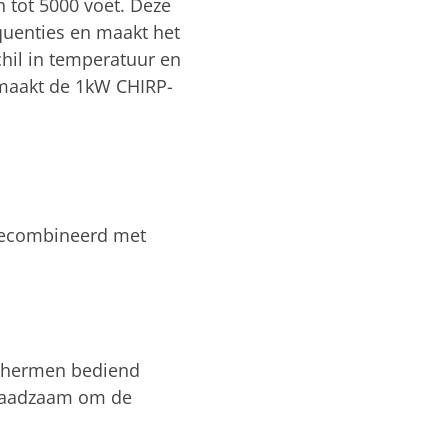
 tot 5000 voet. Deze
quenties en maakt het
chil in temperatuur en
t maakt de 1kW CHIRP-
 gecombineerd met
schermen bediend
t raadzaam om de