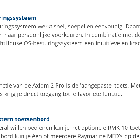
ringssysteem
ringssysteem werkt snel, soepel en eenvoudig. Daarna
len naar persoonlijke voorkeuren. In combinatie met d
ghtHouse OS-besturingssysteem een intuïtieve en krac
ctie van de Axiom 2 Pro is de 'aangepaste' toets. Me
rijg je direct toegang tot je favoriete functie.
tern toetsenbord
eral willen bedienen kun je het optionele RMK-10-to
nbord kun je één of meerdere Raymarine MFD’s op dez