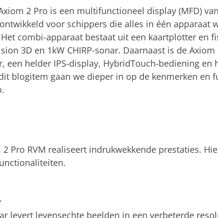
xiom 2 Pro is een multifunctioneel display (MFD) v
s ontwikkeld voor schippers die alles in één apparaat 
Het combi-apparaat bestaat uit een kaartplotter en fi
ision 3D en 1kW CHIRP-sonar. Daarnaast is de Axiom 
r, een helder IPS-display, HybridTouch-bediening en 
dit blogitem gaan we dieper in op de kenmerken en f
.
 2 Pro RVM realiseert indrukwekkende prestaties. Hi
nctionaliteiten.
r
r levert levensechte beelden in een verbeterde reso