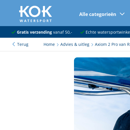
Alle categorieën
naar hoofdinhoud
Navigatie
Gratis verzending
vanaf 50,-
Echte watersportwinke
Terug
Home
Advies & uitleg
Axiom 2 Pro van 
Dekuitrusting
Ankeren en afmeren
Onderhoud en verf
Elektra
Kleding en schoenen
Sanitair
Kajuit en kombuis