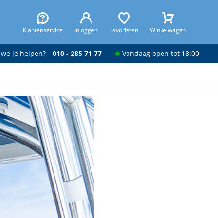
Klantenservice
Inloggen
Favorieten
Winkelwagen
 we je helpen?
010 - 285 71 77
Vandaag open tot 18:00