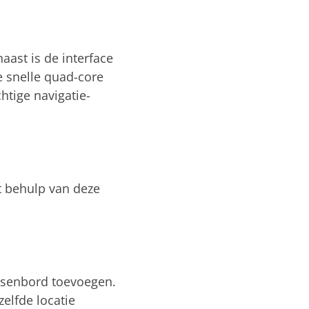
ast is de interface
e snelle quad-core
htige navigatie-
t behulp van deze
etsenbord toevoegen.
elfde locatie