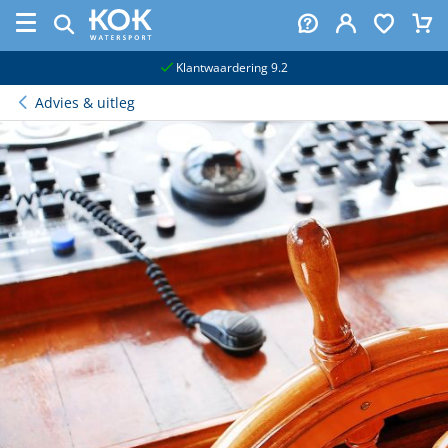
naar hoofdinhoud
Klantwaardering 9.2
Advies & uitleg