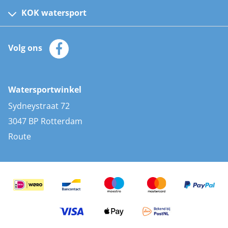
Kinder reddingsvesten
KOK watersport
Watersportwinkel
Automatische reddingsvesten
Klantenservice
Zeilkleding
Volg ons
Merken
Zonnepanelen
Bootaccessoires
Bootlakken
Vacatures
AIS transponders
Watersportwinkel
Advies & uitleg
Stootwillen en fenders
Sydneystraat 72
Bootkussens
3047 BP Rotterdam
Zwemtrappen
Route
Navigatieverlichting