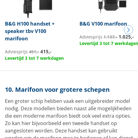
B&G
H100 handset +
B&G
V100 marifoon
speaker tbv V100
1.025,-
Adviesprijs
1.137,-
marifoon
Levertijd 3 tot 7 werkdage
415,-
Adviesprijs
451,-
Levertijd 3 tot 7 werkdagen
10. Marifoon voor grotere schepen
Een groter schip hebben vaak een uitgebreider model
nodig. Deze modellen bieden naast alle mogelijkheden
die een moderne marifoon biedt ook veel extra opties.
Zo kan hier bijvoorbeeld een tweede handset op
aangesloten worden. Deze handset kan gebruikt
worden om de marifoon mee te bedienen of kan dienst