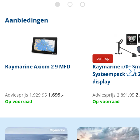
Aanbiedingen
op = op
Raymarine
Axiom 2 9 MFD
Raymarine
i70s Sm
Systeempack met 2
display
1.699,-
2.
Adviesprijs
1.929,95
Adviesprijs
2.891,95
Op voorraad
Op voorraad