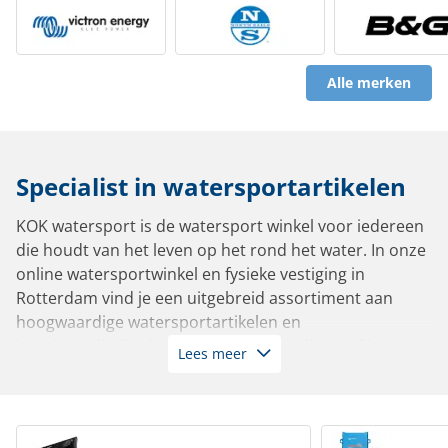
Alle merken
Specialist in watersportartikelen
KOK watersport is de watersport winkel voor iedereen
die houdt van het leven op het rond het water. In onze
online watersportwinkel en fysieke vestiging in
Rotterdam vind je een uitgebreid assortiment aan
hoogwaardige watersportartikelen en
bootbenodigdheden van de beste kwaliteit. Of je nu
Lees meer
vaart in een zeiljacht, motorboot, sloep, tender,
zeilboot of roeiboot: bij ons slaag je altijd.
Met meer dan 10.000 artikelen op voorraad leverbaar