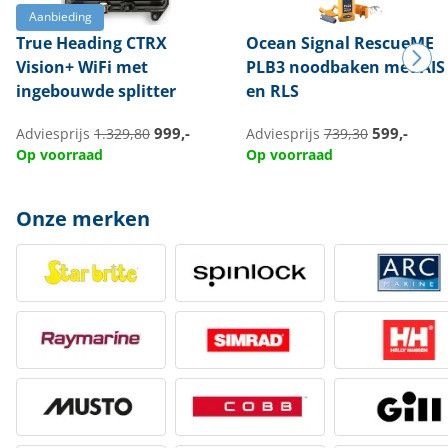
Aanbieding
True Heading
CTRX
Ocean Signal
RescueME
Vision+ WiFi met
PLB3 noodbaken met AIS
ingebouwde splitter
en RLS
999,-
599,-
Adviesprijs
1.329,80
Adviesprijs
739,30
Op voorraad
Op voorraad
Onze merken