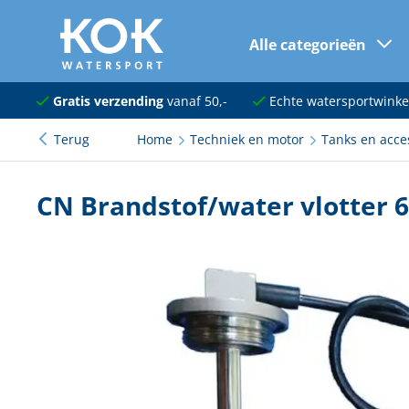
Alle categorieën
naar hoofdinhoud
Navigatie
Gratis verzending
vanaf 50,-
Echte watersportwinke
Terug
Home
Techniek en motor
Tanks en acce
Dekuitrusting
Ankeren en afmeren
CN Brandstof/water vlotter
Onderhoud en verf
Elektra
Kleding en schoenen
Sanitair
Kajuit en kombuis