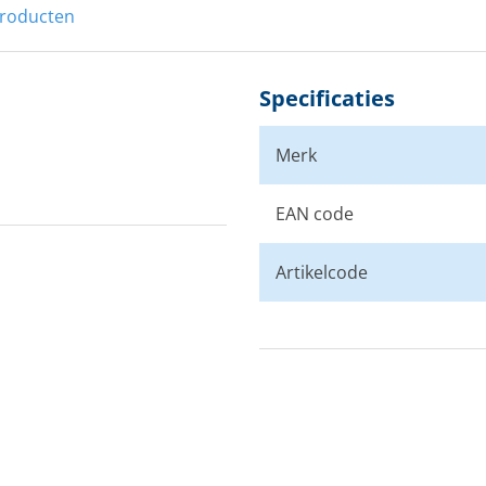
producten
45
50
Specificaties
55
Merk
60
EAN code
70
Artikelcode
75