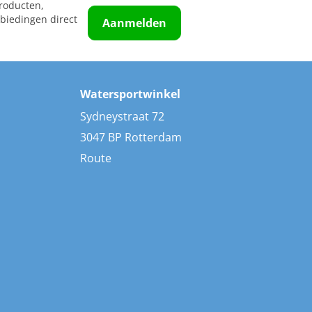
roducten,
biedingen direct
Aanmelden
Watersportwinkel
Sydneystraat 72
3047 BP Rotterdam
Route