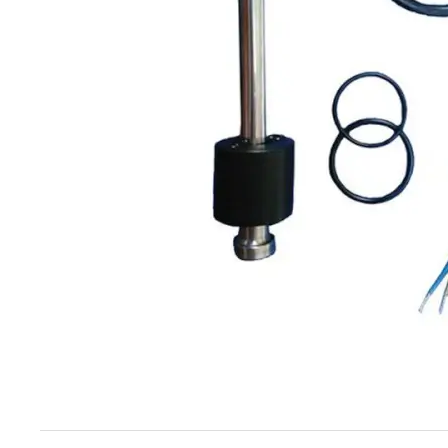
Techniek en motor
Tuigage en dekbeslag
Veiligheid
Boten, toebehoren en fun
Meubels en lifestyle
SALE