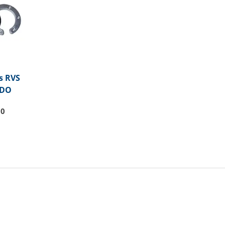
s RVS
VDO
50