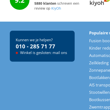
9.2
5880 klanten
schreven een
review op
KiyOh
Populaire 
Kunnen we je helpen?
Fusion boo
010 - 285 71 77
Kinder red
Winkel is gesloten: mail ons
Automatisc
Zeilkleding
Zonnepane
Bootlakken
AIS transp
Stootwillen
Bootkusse
Zwemtrap