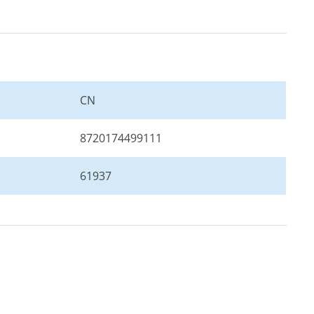
0 mm
0 mm
0 mm
CN
0 mm
8720174499111
0 mm
61937
0 mm