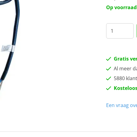
17
Op voorraad
20
22
25
Gratis ve
Al meer d
27
5880 klan
Kosteloos
30
Een vraag ove
35
40