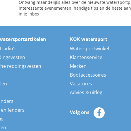
Ontvang maandelijks alles over de nieuwste watersportp
interessante evenementen, handige tips en de beste aan
in je inbox
watersportartikelen
KOK watersport
tradio's
Watersportwinkel
dingsvesten
Klantenservice
he reddingsvesten
Merken
Bootaccessoires
len
Vacatures
Advies & uitleg
onders
 en fenders
Volg ons
ns
pen