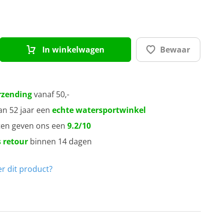
5 mm
0 mm
In winkelwagen
Bewaar
5 mm
0 mm
rzending
vanaf 50,-
an 52 jaar een
echte watersportwinkel
5 mm
ten geven ons een
9.2/10
 retour
binnen 14 dagen
0 mm
r dit product?
0 mm
0 mm