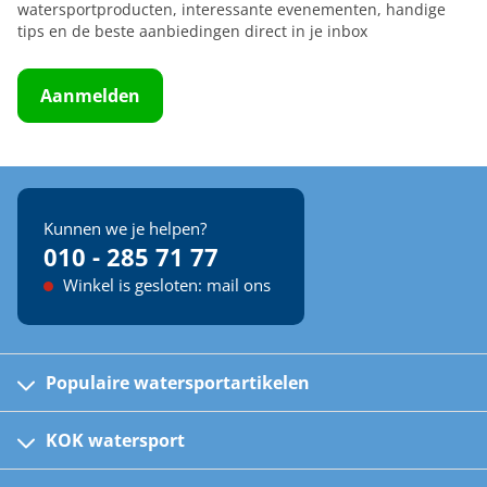
watersportproducten, interessante evenementen, handige
tips en de beste aanbiedingen direct in je inbox
Aanmelden
Kunnen we je helpen?
010 - 285 71 77
Winkel is gesloten: mail ons
Populaire watersportartikelen
Fusion bootradio's
Kinder reddingsvesten
KOK watersport
Watersportwinkel
Automatische reddingsvesten