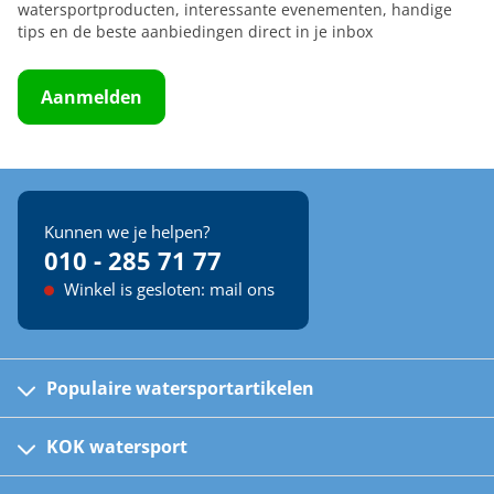
watersportproducten, interessante evenementen, handige
tips en de beste aanbiedingen direct in je inbox
Aanmelden
Kunnen we je helpen?
010 - 285 71 77
Winkel is gesloten: mail ons
Populaire watersportartikelen
Fusion bootradio's
Kinder reddingsvesten
KOK watersport
Watersportwinkel
Automatische reddingsvesten