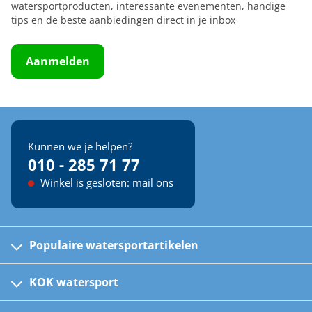
watersportproducten, interessante evenementen, handige
tips en de beste aanbiedingen direct in je inbox
Aanmelden
Kunnen we je helpen?
010 - 285 71 77
Winkel is gesloten: mail ons
Populaire watersportartikelen
Fusion bootradio's
Kinder reddingsvesten
KOK watersport
Watersportwinkel
Automatische reddingsvesten