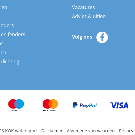
len
Vacatures
Advies & uitleg
onders
 en fenders
Volg ons
ns
pen
rlichting
26 KOK watersport
Disclaimer
Algemene voorwaarden
Privacy 