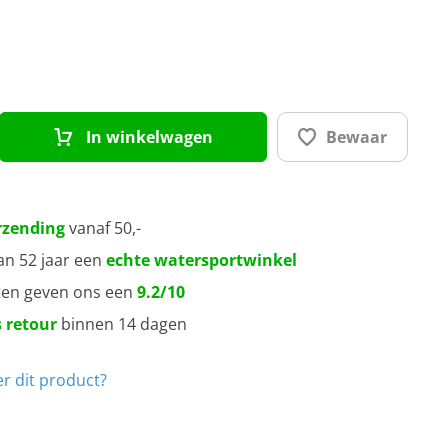
uw/wit gestreept
rgundy
In winkelwagen
Bewaar
det grey
tains blue
rzending
vanaf 50,-
an 52 jaar een
echte watersportwinkel
rk sand
ten geven ons een
9.2/10
 retour
binnen 14 dagen
ean blue
r dit product?
ange
nd