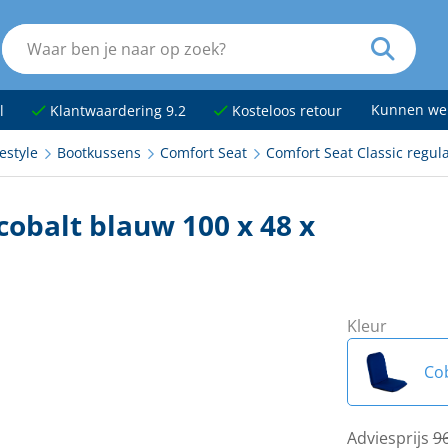
Kunnen we
l
Klantwaardering 9.2
Kosteloos retour
estyle
Bootkussens
Comfort Seat
Comfort Seat Classic regul
cobalt blauw 100 x 48 x
Kleur
Cob
Aq
Adviesprijs
9