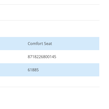
upe
art
Comfort Seat
8718226800145
61885