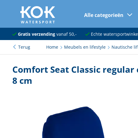
Alle categorieën
naar hoofdinhoud
Navigatie
Gratis verzending
vanaf 50,-
Echte watersportwinke
Terug
Home
Meubels en lifestyle
Nautische lif
Dekuitrusting
Ankeren en afmeren
Comfort Seat Classic regular 
Onderhoud en verf
8 cm
Elektra
Kleding en schoenen
Sanitair
Kajuit en kombuis