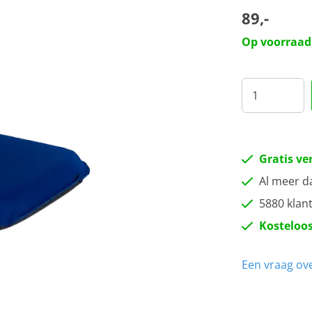
89,-
Bla
Op voorraad
Bu
Ca
Cap
Gratis ve
Al meer d
Da
5880 klan
Kosteloos
Oc
Een vraag ove
Or
Sa