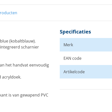
producten
Ta
Zw
Specificaties
 blue (kobaltblauw).
Merk
eïntegreerd scharnier
EAN code
van het handvat eenvoudig
Artikelcode
 acryldoek.
rkant is van gewapend PVC