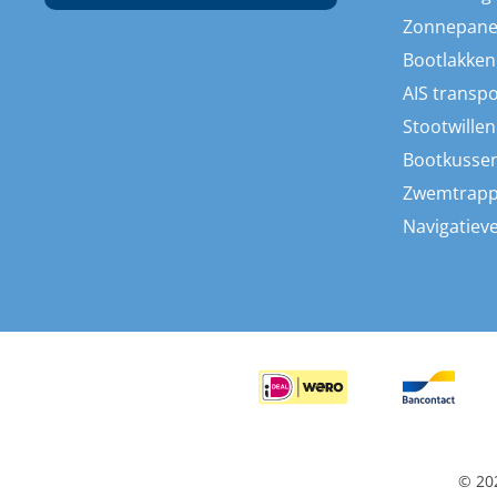
Zonnepane
Bootlakken
AIS transp
Stootwillen
Bootkusse
Zwemtrap
Navigatieve
© 20