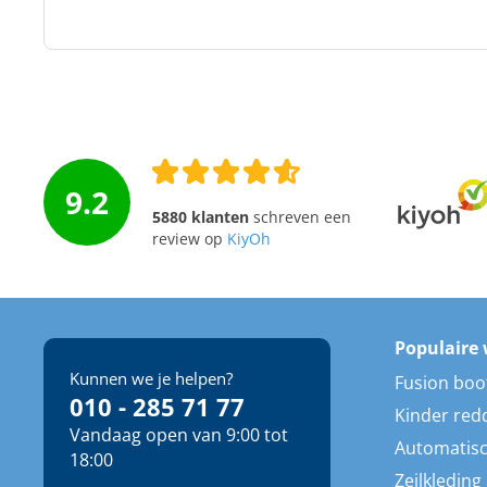
9.2
5880 klanten
schreven een
review op
KiyOh
Populaire 
Kunnen we je helpen?
Fusion boo
010 - 285 71 77
Kinder red
Vandaag open van 9:00 tot
Automatisc
18:00
Zeilkleding