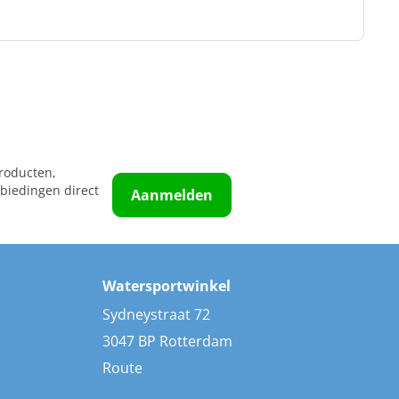
roducten,
biedingen direct
Aanmelden
Watersportwinkel
Sydneystraat 72
3047 BP Rotterdam
Route