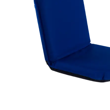
Techniek en motor
Tuigage en dekbeslag
Veiligheid
Boten, toebehoren en fun
Meubels en lifestyle
SALE