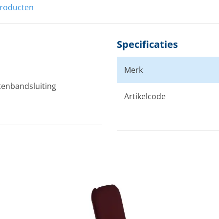
producten
Specificaties
n
Merk
ttenbandsluiting
Artikelcode