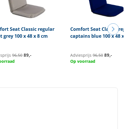
ort Seat
Classic regular
Comfort Seat
Classic regu
t grey 100 x 48 x 8 cm
captains blue 100 x 48 x 8
89,-
89,-
sprijs
96,50
Adviesprijs
96,50
oorraad
Op voorraad