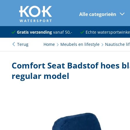
Alle categorieën
naar hoofdinhoud
Navigatie
Gratis verzending
vanaf 50,-
Echte watersportwinke
Terug
Home
Meubels en lifestyle
Nautische lif
Dekuitrusting
Ankeren en afmeren
Comfort Seat Badstof hoes bl
Onderhoud en verf
regular model
Elektra
Kleding en schoenen
Sanitair
Kajuit en kombuis