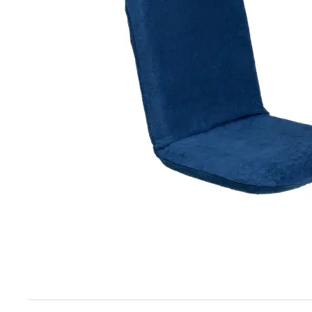
Techniek en motor
Tuigage en dekbeslag
Veiligheid
Boten, toebehoren en fun
Meubels en lifestyle
SALE