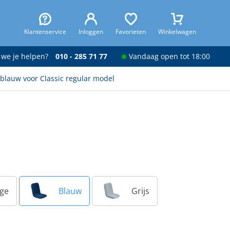
Klantenservice
Inloggen
Favorieten
Winkelwagen
 we je helpen?
010 - 285 71 77
Vandaag open tot 18:00
blauw voor Classic regular model
ige
Blauw
Grijs