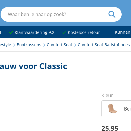
Kunnen
l
Klantwaardering 9.2
Kosteloos retour
estyle
Bootkussens
Comfort Seat
Comfort Seat Badstof hoes 
auw voor Classic
Kleur
Be
25,95