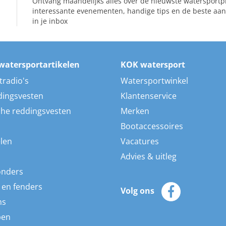
Ontvang maandelijks alles over de nieuwste watersportp
interessante evenementen, handige tips en de beste aan
in je inbox
watersportartikelen
KOK watersport
tradio's
Watersportwinkel
dingsvesten
Klantenservice
he reddingsvesten
Merken
Bootaccessoires
len
Vacatures
Advies & uitleg
onders
 en fenders
Volg ons
ns
pen