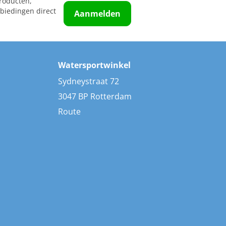
roducten,
biedingen direct
Aanmelden
Watersportwinkel
Sydneystraat 72
3047 BP Rotterdam
Route