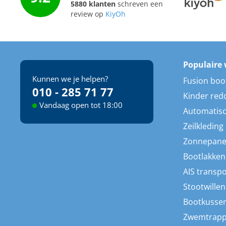
5880 klanten
schreven een
review op
KiyOh
Populaire 
Kunnen we je helpen?
Fusion boo
010 - 285 71 77
Kinder red
Vandaag open tot 18:00
Automatisc
Zeilkleding
Zonnepane
Bootlakken
AIS transp
Stootwillen
Bootkusse
Zwemtrap