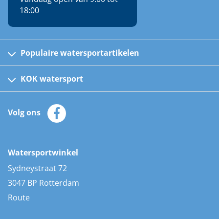
18:00
Populaire watersportartikelen
Fusion bootradio's
Kinder reddingsvesten
KOK watersport
Watersportwinkel
Automatische reddingsvesten
Klantenservice
Zeilkleding
Volg ons
Merken
Zonnepanelen
Bootaccessoires
Bootlakken
Vacatures
AIS transponders
Watersportwinkel
Advies & uitleg
Stootwillen en fenders
Sydneystraat 72
Bootkussens
3047 BP Rotterdam
Zwemtrappen
Route
Navigatieverlichting