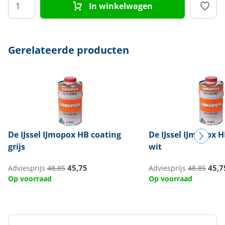
In winkelwagen
Gerelateerde producten
De IJssel
IJmopox HB coating
De IJssel
IJmopox H
grijs
wit
45,75
45,7
Adviesprijs
48,85
Adviesprijs
48,85
Op voorraad
Op voorraad