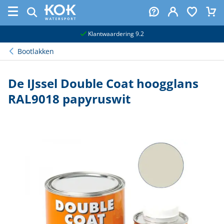
naar hoofdinhoud
Klantwaardering 9.2
Bootlakken
De IJssel Double Coat hoogglans
RAL9018 papyruswit