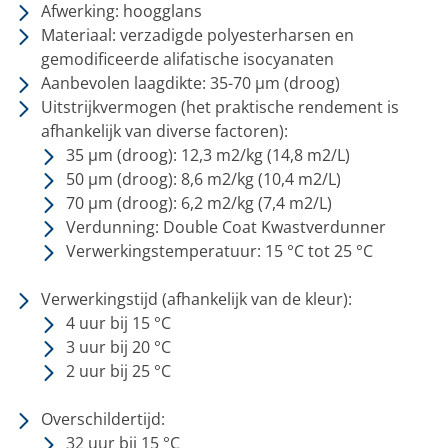
Afwerking: hoogglans
Materiaal: verzadigde polyesterharsen en
gemodificeerde alifatische isocyanaten
Aanbevolen laagdikte: 35-70 µm (droog)
Uitstrijkvermogen (het praktische rendement is
afhankelijk van diverse factoren):
35 µm (droog): 12,3 m2/kg (14,8 m2/L)
50 µm (droog): 8,6 m2/kg (10,4 m2/L)
70 µm (droog): 6,2 m2/kg (7,4 m2/L)
Verdunning: Double Coat Kwastverdunner
Verwerkingstemperatuur: 15 °C tot 25 °C
Verwerkingstijd
(afhankelijk van de kleur):
4 uur bij 15 °C
3 uur bij 20 °C
2 uur bij 25 °C
Overschildertijd:
32 uur bij 15 °C