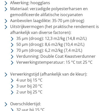
Afwerking: hoogglans
Materiaal: verzadigde polyesterharsen en
gemodificeerde alifatische isocyanaten
Aanbevolen laagdikte: 35-70 µm (droog)
Uitstrijkvermogen (het praktische rendement is
afhankelijk van diverse factoren):
35 µm (droog): 12,3 m2/kg (14,8 m2/L)
50 µm (droog): 8,6 m2/kg (10,4 m2/L)
70 µm (droog): 6,2 m2/kg (7,4 m2/L)
Verdunning: Double Coat Kwastverdunner
Verwerkingstemperatuur: 15 °C tot 25 °C
Verwerkingstijd
(afhankelijk van de kleur):
4 uur bij 15 °C
3 uur bij 20 °C
2 uur bij 25 °C
Overschildertijd:
32 uur bij 15 °C