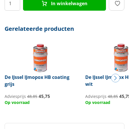
In winkelwagen
Gerelateerde producten
De IJssel
IJmopox HB coating
De IJssel
IJmopox H
grijs
wit
45,75
45,7
Adviesprijs
48,85
Adviesprijs
48,85
Op voorraad
Op voorraad