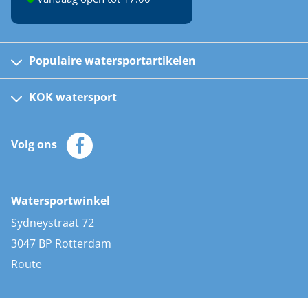
Populaire watersportartikelen
Fusion bootradio's
Kinder reddingsvesten
KOK watersport
Watersportwinkel
Automatische reddingsvesten
Klantenservice
Zeilkleding
Volg ons
Merken
Zonnepanelen
Bootaccessoires
Bootlakken
Vacatures
AIS transponders
Watersportwinkel
Advies & uitleg
Stootwillen en fenders
Sydneystraat 72
Bootkussens
3047 BP Rotterdam
Zwemtrappen
Route
Navigatieverlichting