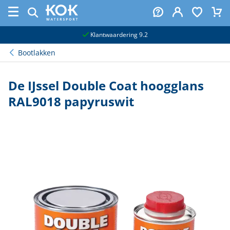
naar hoofdinhoud
Klantwaardering 9.2
Bootlakken
De IJssel Double Coat hoogglans
RAL9018 papyruswit