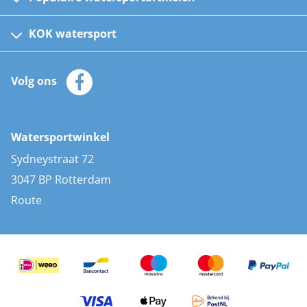
Fusion bootradio's
Kinder reddingsvesten
KOK watersport
Watersportwinkel
Automatische reddingsvesten
Klantenservice
Zeilkleding
Volg ons
Merken
Zonnepanelen
Bootaccessoires
Bootlakken
Vacatures
AIS transponders
Watersportwinkel
Advies & uitleg
Stootwillen en fenders
Sydneystraat 72
Bootkussens
3047 BP Rotterdam
Zwemtrappen
Route
Navigatieverlichting