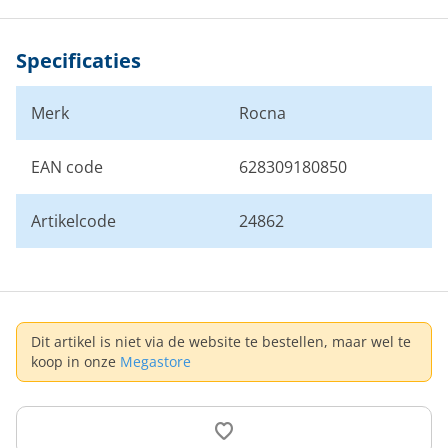
Specificaties
Merk
Rocna
EAN code
628309180850
Artikelcode
24862
Dit artikel is niet via de website te bestellen, maar wel te
koop in onze
Megastore