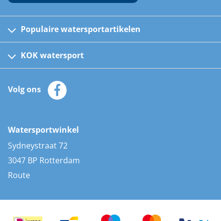
Populaire watersportartikelen
Fusion bootradio's
Kinder reddingsvesten
KOK watersport
Watersportwinkel
Automatische reddingsvesten
Klantenservice
Zeilkleding
Volg ons
Merken
Zonnepanelen
Bootaccessoires
Bootlakken
Vacatures
AIS transponders
Watersportwinkel
Advies & uitleg
Stootwillen en fenders
Sydneystraat 72
Bootkussens
3047 BP Rotterdam
Zwemtrappen
Route
Navigatieverlichting