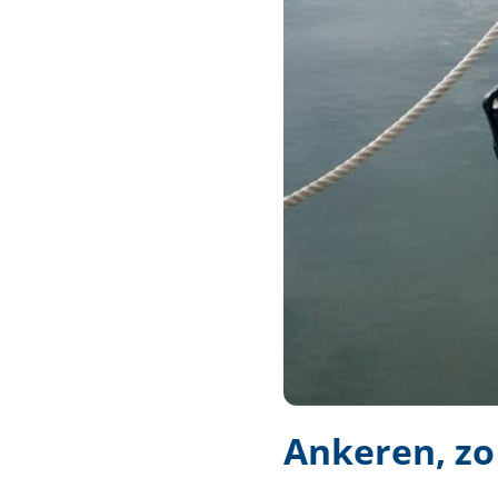
Techniek en motor
Tuigage en dekbeslag
Veiligheid
Boten, toebehoren en fun
Meubels en lifestyle
SALE
Ankeren, zo 