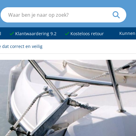
Kunnen
l
Klantwaardering 9.2
Kosteloos retour
 dat correct en veilig