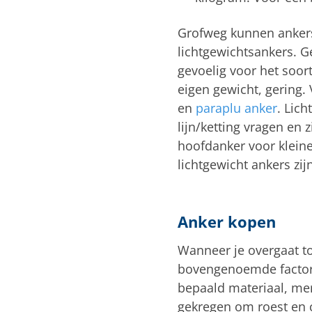
Grofweg kunnen ankers
lichtgewichtsankers. G
gevoelig voor het soor
eigen gewicht, gering.
en
paraplu anker
. Lic
lijn/ketting vragen en 
hoofdanker voor klein
lichtgewicht ankers zij
Anker kopen
Wanneer je overgaat t
bovengenoemde factore
bepaald materiaal, me
gekregen om roest en 