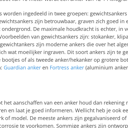
 worden ingedeeld in twee groepen: gewichtsankers
ewichtsankers zijn betrouwbaar, graven zich goed in en
t ondergrond. De maximale houdkracht is echter, in v
 Voorbeelden van gewichtsankers zijn: stokanker, klip
htgewichtankers zijn moderne ankers die over het a
zich wat moeilijker ingraven. Dit soort ankers zijn te g
e bootjes of als tweede anker/hekanker op grotere bo
n:
Guardian anker
en
Fortress anker
(aluminium anker
ot het aanschaffen van een anker houd dan rekening 
n en laat je goed informeren. Wellicht heb je ook e
rk of model. De meeste ankers zijn gegalvaniseerd o
corrosie te voorkomen. Sommige ankers zijn ontworp