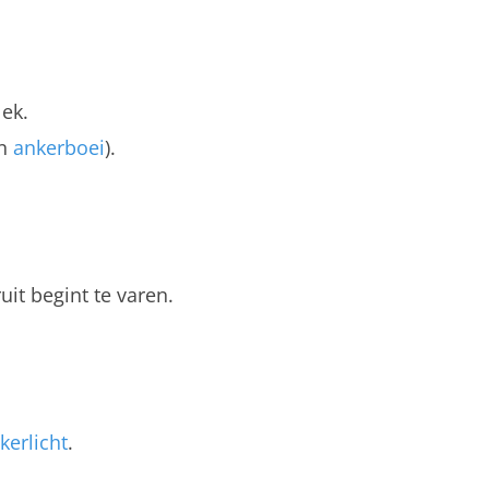
ek.
en
ankerboei
).
it begint te varen.
kerlicht
.