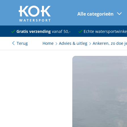
Alle categorieën
naar hoofdinhoud
Navigatie
Gratis verzending
vanaf 50,-
Echte watersportwinke
Terug
Home
Advies & uitleg
Ankeren, zo doe je
Dekuitrusting
Ankeren en afmeren
Onderhoud en verf
Elektra
Kleding en schoenen
Sanitair
Kajuit en kombuis