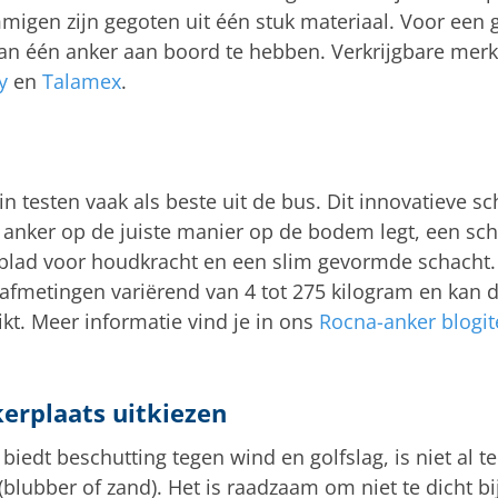
gen zijn gegoten uit één stuk materiaal. Voor een g
an één anker aan boord te hebben. Verkrijgbare merk
y
en
Talamex
.
n testen vaak als beste uit de bus. Dit innovatieve s
 anker op de juiste manier op de bodem legt, een sc
 blad voor houdkracht en een slim gevormde schacht.
e afmetingen variërend van 4 tot 275 kilogram en kan d
kt. Meer informatie vind je in ons
Rocna-anker blogi
erplaats uitkiezen
iedt beschutting tegen wind en golfslag, is niet al t
blubber of zand). Het is raadzaam om niet te dicht bi