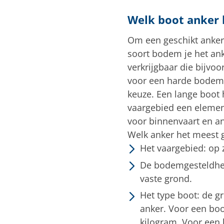
Welk
boot
anker 
Om een geschikt anker 
soort bodem je het ank
verkrijgbaar die bijvo
voor een harde bodem. 
keuze. Een lange boot 
vaargebied een element
voor binnenvaart en and
Welk anker het meest g
Het vaargebied: op 
De bodemgesteldhei
vaste grond.
Het type boot: de gr
anker. Voor een boo
kilogram. Voor een 