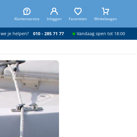
Klantenservice
Inloggen
Favorieten
Winkelwagen
 we je helpen?
010 - 285 71 77
Vandaag open tot 18:00