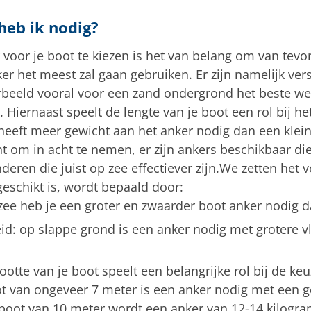
heb ik nodig?
voor je boot te kiezen is het van belang om van tevo
er het meest zal gaan gebruiken. Er zijn namelijk ver
orbeeld vooral voor een zand ondergrond het beste werk
Hiernaast speelt de lengte van je boot een rol bij h
heeft meer gewicht aan het anker nodig dan een klein
 om in acht te nemen, er zijn ankers beschikbaar die
eren die juist op zee effectiever zijn.We zetten het vo
eschikt is, wordt bepaald door:
zee heb je een groter en zwaarder boot anker nodig 
d: op slappe grond is een anker nodig met grotere 
ootte van je boot speelt een belangrijke rol bij de k
t van ongeveer 7 meter is een anker nodig met een g
boot van 10 meter wordt een anker van 12-14 kilogra