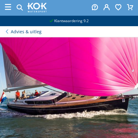
naar hoofdinhoud
Klantwaardering 9.2
Advies & uitleg