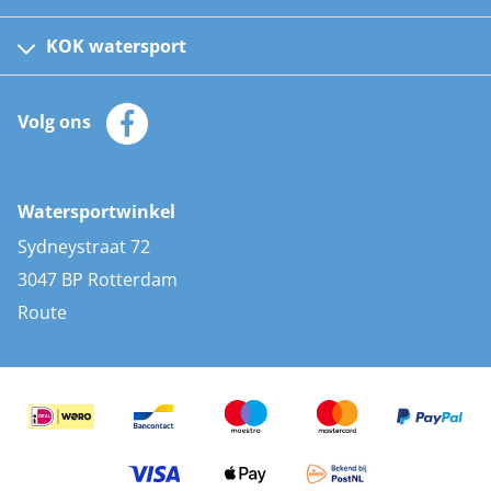
Fusion bootradio's
Kinder reddingsvesten
KOK watersport
Watersportwinkel
Automatische reddingsvesten
Klantenservice
Zeilkleding
Volg ons
Merken
Zonnepanelen
Bootaccessoires
Bootlakken
Vacatures
AIS transponders
Watersportwinkel
Advies & uitleg
Stootwillen en fenders
Sydneystraat 72
Bootkussens
3047 BP Rotterdam
Zwemtrappen
Route
Navigatieverlichting