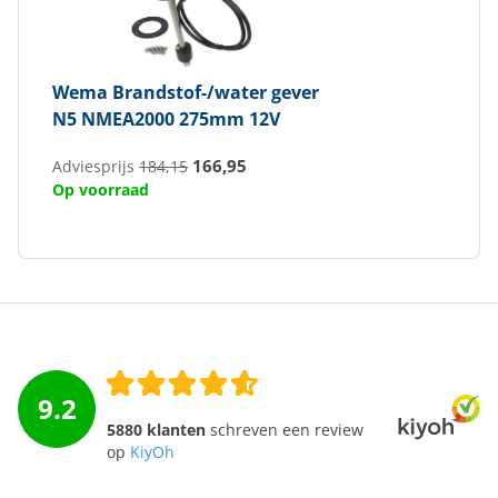
Wema
Brandstof-/water gever
N5 NMEA2000 275mm 12V
166,95
Adviesprijs
184,15
Op voorraad
9.2
5880 klanten
schreven een review
op
KiyOh