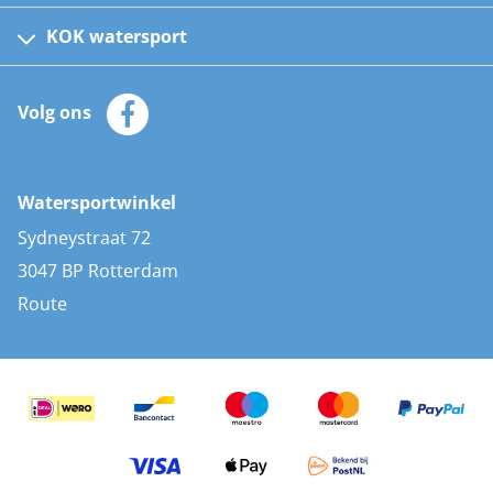
Fusion bootradio's
Kinder reddingsvesten
KOK watersport
Watersportwinkel
Automatische reddingsvesten
Klantenservice
Zeilkleding
Volg ons
Merken
Zonnepanelen
Bootaccessoires
Bootlakken
Vacatures
AIS transponders
Watersportwinkel
Advies & uitleg
Stootwillen en fenders
Sydneystraat 72
Bootkussens
3047 BP Rotterdam
Zwemtrappen
Route
Navigatieverlichting