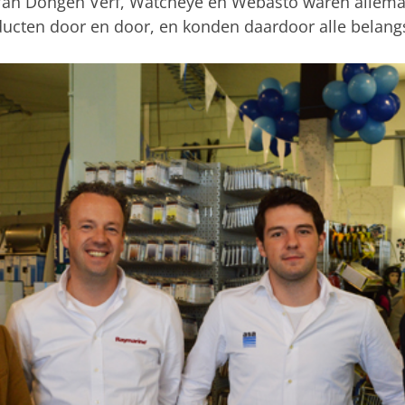
 Van Dongen Verf, Watcheye en Webasto waren allemaal
ucten door en door, en konden daardoor alle belang