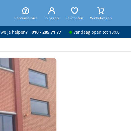
Klantenservice
Inloggen
Favorieten
Winkelwagen
 we je helpen?
010 - 285 71 77
Vandaag open tot 18:00