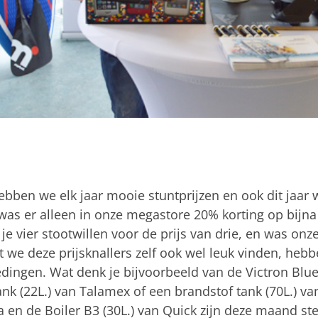
bben we elk jaar mooie stuntprijzen en ook dit jaar
 was er alleen in onze megastore 20% korting op bijn
g je vier stootwillen voor de prijs van drie, en was onz
t we deze prijsknallers zelf ook wel leuk vinden, h
dingen. Wat denk je bijvoorbeeld van de Victron Blu
ank (22L.) van Talamex of een brandstof tank (70L.) va
en de Boiler B3 (30L.) van Quick zijn deze maand ster