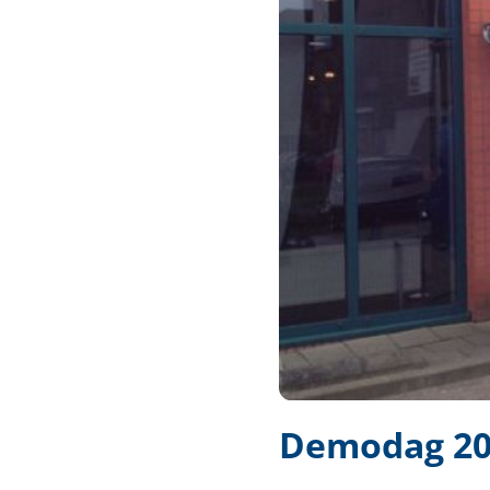
Techniek en motor
Tuigage en dekbeslag
Veiligheid
Boten, toebehoren en fun
Meubels en lifestyle
SALE
Demodag 201