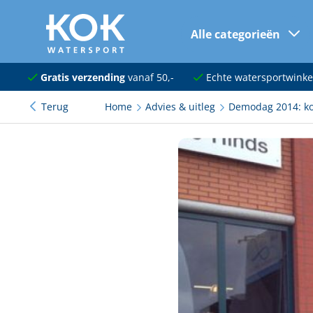
Alle categorieën
naar hoofdinhoud
Navigatie
Gratis verzending
vanaf 50,-
Echte watersportwinke
Terug
Home
Advies & uitleg
Demodag 2014: ko
Dekuitrusting
Ankeren en afmeren
Onderhoud en verf
Elektra
Kleding en schoenen
Sanitair
Kajuit en kombuis