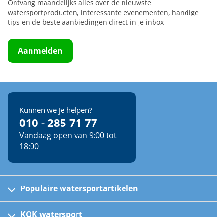
Ontvang maandelijks alles over de nieuwste
watersportproducten, interessante evenementen, handige
tips en de beste aanbiedingen direct in je inbox
Aanmelden
Kunnen we je helpen?
010 - 285 71 77
Vandaag open van 9:00 tot
18:00
Populaire watersportartikelen
Fusion bootradio's
Kinder reddingsvesten
KOK watersport