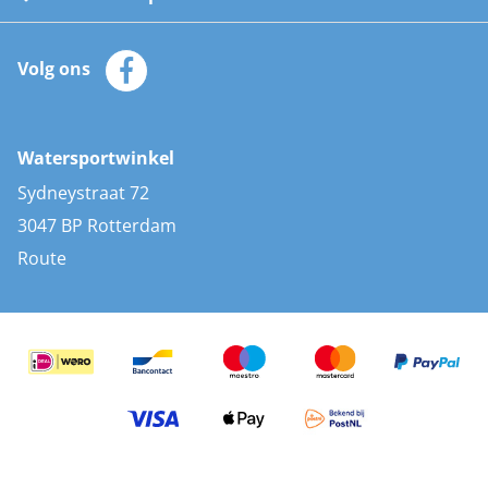
Watersportwinkel
Automatische reddingsvesten
Klantenservice
Zeilkleding
Volg ons
Merken
Zonnepanelen
Bootaccessoires
Bootlakken
Vacatures
AIS transponders
Watersportwinkel
Advies & uitleg
Stootwillen en fenders
Sydneystraat 72
Bootkussens
3047 BP Rotterdam
Zwemtrappen
Route
Navigatieverlichting