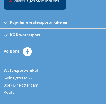
Winkel is gesloten: mail ons
Populaire watersportartikelen
Fusion bootradio's
Kinder reddingsvesten
KOK watersport
Watersportwinkel
Automatische reddingsvesten
Klantenservice
Zeilkleding
Volg ons
Merken
Zonnepanelen
Bootaccessoires
Bootlakken
Vacatures
AIS transponders
Watersportwinkel
Advies & uitleg
Stootwillen en fenders
Sydneystraat 72
Bootkussens
3047 BP Rotterdam
Zwemtrappen
Route
Navigatieverlichting