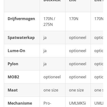
Drijfvermogen
170N /
170N
170N
275N
Spatwaterkap
ja
optioneel
option
Lume-On
ja
optioneel
option
Pylon
ja
optioneel
option
MOB2
optioneel
optioneel
option
Maat
one size
one size
one si
Mechanisme
Pro-
UMLMK5i
UMLM