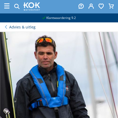
naar hoofdinhoud
Klantwaardering 9.2
Advies & uitleg