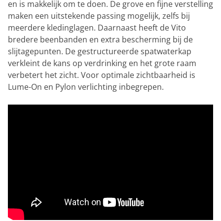
en is makkelijk om te doen. De grove en fijne verstelling
maken een uitstekende passing mogelijk, zelfs bij
meerdere kledinglagen. Daarnaast heeft de Vito
bredere beenbanden en extra bescherming bij de
slijtagepunten. De gestructureerde spatwaterkap
verkleint de kans op verdrinking en het grote raam
verbetert het zicht. Voor optimale zichtbaarheid is
Lume-On en Pylon verlichting inbegrepen.