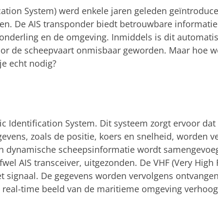
ication System) werd enkele jaren geleden geïntroduc
ten. De AIS transponder biedt betrouwbare informatie
 onderling en de omgeving. Inmiddels is dit automati
oor de scheepvaart onmisbaar geworden. Maar hoe wer
je echt nodig?
ic Identification System. Dit systeem zorgt ervoor da
evens, zoals de positie, koers en snelheid, worden 
en dynamische scheepsinformatie wordt samengevoe
fwel AIS transceiver, uitgezonden. De VHF (Very High
et signaal. De gegevens worden vervolgens ontvangen
 real-time beeld van de maritieme omgeving verhoogt