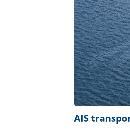
Techniek en motor
Tuigage en dekbeslag
Veiligheid
Boten, toebehoren en fun
Meubels en lifestyle
SALE
AIS transpo