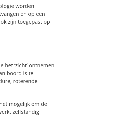
nologie worden
ntvangen en op een
k zijn toegepast op
ie het ‘zicht’ ontnemen.
n boord is te
 dure, roterende
s het mogelijk om de
erkt zelfstandig