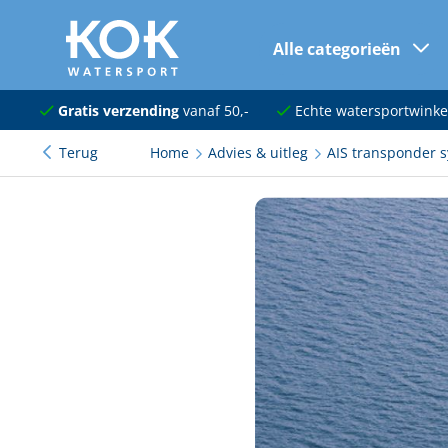
Alle categorieën
naar hoofdinhoud
Navigatie
Gratis verzending
vanaf 50,-
Echte watersportwinke
Terug
Home
Advies & uitleg
AIS transponder 
Dekuitrusting
Ankeren en afmeren
Onderhoud en verf
Elektra
Kleding en schoenen
Sanitair
Kajuit en kombuis