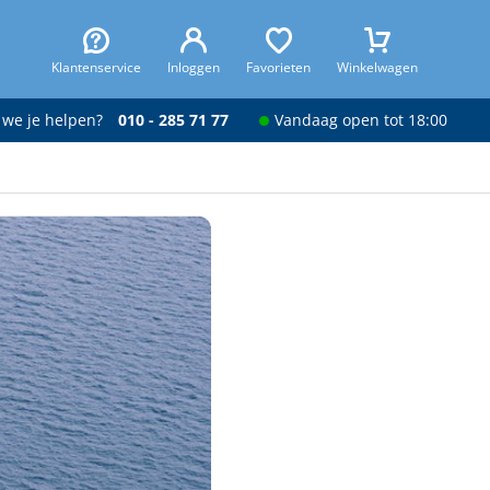
Klantenservice
Inloggen
Favorieten
Winkelwagen
 we je helpen?
010 - 285 71 77
Vandaag open tot 18:00