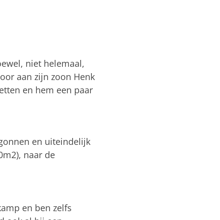
oewel, niet helemaal,
 door aan zijn zoon Henk
 zetten en hem een paar
egonnen en uiteindelijk
70m2), naar de
lkamp en ben zelfs