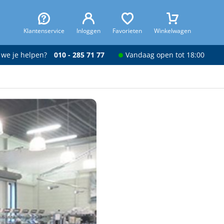
Klantenservice
Inloggen
Favorieten
Winkelwagen
 we je helpen?
010 - 285 71 77
Vandaag open tot 18:00