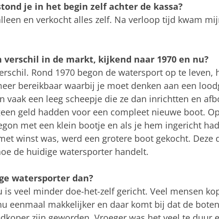
stond je in het begin zelf achter de kassa?
lleen en verkocht alles zelf. Na verloop tijd kwam mij
n verschil in de markt, kijkend naar 1970 en nu?
 verschil. Rond 1970 begon de watersport op te leven,
er bereikbaar waarbij je moet denken aan een loodgi
n vaak een leeg scheepje die ze dan inrichtten en af
een geld hadden voor een compleet nieuwe boot. Op
egon met een klein bootje en als je hem ingericht had 
met winst was, werd een grotere boot gekocht. Deze d
oe de huidige watersporter handelt.
ge watersporter dan?
u is veel minder doe-het-zelf gericht. Veel mensen 
nu eenmaal makkelijker en daar komt bij dat de bote
dkoper zijn geworden. Vroeger was het veel te duur 