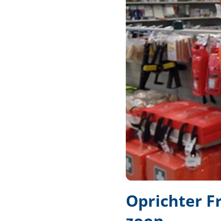
Techniek en motor
Tuigage en dekbeslag
Veiligheid
Boten, toebehoren en fun
Meubels en lifestyle
SALE
Oprichter Fr
zoon