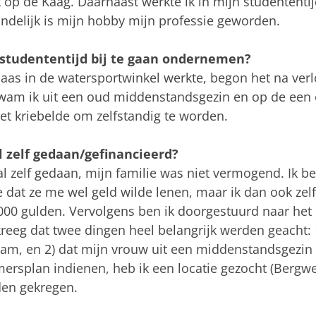
 op de Kaag. Daarnaast werkte ik in mijn studententij
indelijk is mijn hobby mijn professie geworden.
 studententijd bij te gaan ondernemen?
baas in de watersportwinkel werkte, begon het na verlo
kwam ik uit een oud middenstandsgezin en op de een 
Het kriebelde om zelfstandig te worden.
l zelf gedaan/gefinancieerd?
aal zelf gedaan, mijn familie was niet vermogend. Ik b
e dat ze me wel geld wilde lenen, maar ik dan ook ze
000 gulden. Vervolgens ben ik doorgestuurd naar het C
reeg dat twee dingen heel belangrijk werden geacht: 1
m, en 2) dat mijn vrouw uit een middenstandsgezin
rsplan indienen, heb ik een locatie gezocht (Bergwe
den gekregen.