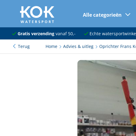
Alle categorieën
naar hoofdinhoud
Navigatie
Gratis verzending
vanaf 50,-
Echte watersportwinke
Terug
Home
Advies & uitleg
Oprichter Frans K
Dekuitrusting
Ankeren en afmeren
Onderhoud en verf
Elektra
Kleding en schoenen
Sanitair
Kajuit en kombuis