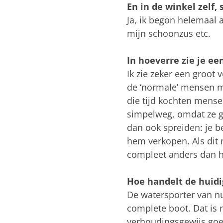
En in de winkel zelf, 
Ja, ik begon helemaal a
mijn schoonzus etc.
In hoeverre zie je ee
Ik zie zeker een groot
de ‘normale’ mensen me
die tijd kochten mense
simpelweg, omdat ze g
dan ook spreiden: je b
hem verkopen. Als dit 
compleet anders dan h
Hoe handelt de huidi
De watersporter van n
complete boot. Dat is 
verhoudingsgewijs goe