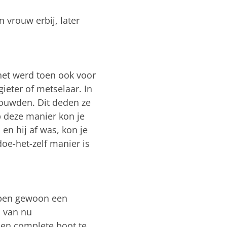
n vrouw erbij, later
 het werd toen ook voor
eter of metselaar. In
bouwden. Dit deden ze
 deze manier kon je
en hij af was, kon je
oe-het-zelf manier is
kopen gewoon een
n van nu
een complete boot te