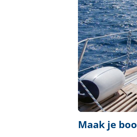
Techniek en motor
Tuigage en dekbeslag
Veiligheid
Boten, toebehoren en fun
Meubels en lifestyle
SALE
Maak je boo