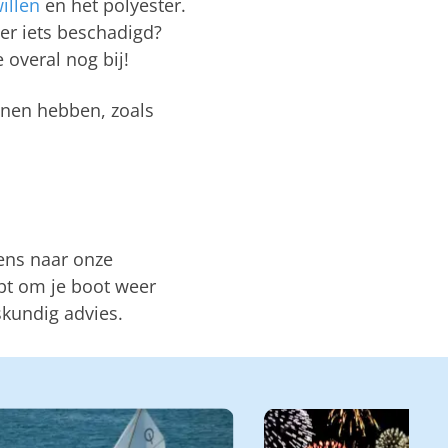
illen
en het polyester.
er iets beschadigd?
 overal nog bij!
nen hebben, zoals
ens naar onze
ebt om je boot weer
skundig advies.