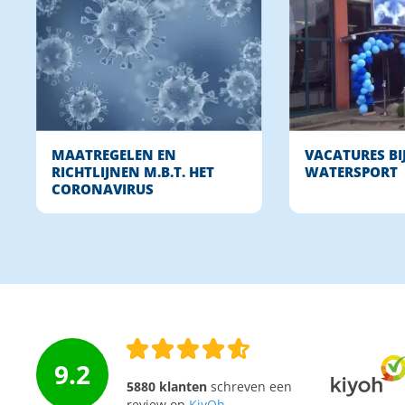
MAATREGELEN EN
VACATURES BI
RICHTLIJNEN M.B.T. HET
WATERSPORT
CORONAVIRUS
9.2
5880 klanten
schreven een
review op
KiyOh