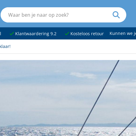
Kunnen we 
l
Klantwaardering 9.2
Kosteloos retour
klaar!