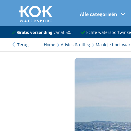
Alle categorieën
naar hoofdinhoud
Navigatie
Gratis verzending
vanaf 50,-
Echte watersportwinke
Terug
Home
Advies & uitleg
Maak je boot vaar
Dekuitrusting
Ankeren en afmeren
Onderhoud en verf
Elektra
Kleding en schoenen
Sanitair
Kajuit en kombuis