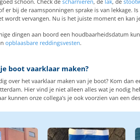
goed schoon. Check de
scharnieren
, de
lak
, de
stootw
f er bij de raamsponningen sprake is van lekkage. Is 
et wordt vervangen. Nu is het juiste moment en kan je
mmige dingen aan boord een houdbaarheidsdatum kun
en
opblaasbare reddingsvesten
.
je boot vaarklaar maken?
dig over het vaarklaar maken van je boot? Kom dan e
tterdam. Hier vind je niet alleen alles wat je nodig h
ar kunnen onze collega’s je ook voorzien van een de