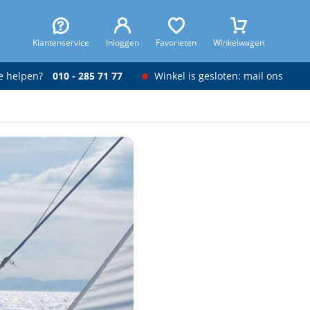
Klantenservice
Inloggen
Favorieten
Winkelwagen
je helpen?
010 - 285 71 77
Winkel is gesloten: mail ons