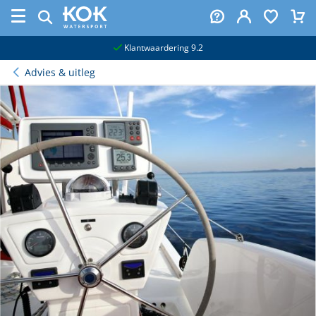
naar hoofdinhoud
Klantwaardering 9.2
Advies & uitleg